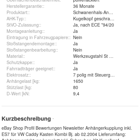
Herstellergarantie:
:
36 Monate
Produktart:
:
Schwanenhals-Anhängerkupplun
AHK-Typ:
:
Kugelkopf geschraubt (starr)
StVO-Zulassung:
:
Ja, nach ECE *94/20
Montageanleitung:
:
Ja
Eintragung in Fahrzeugpapiere:
:
Nein
Stoßstangendemontage:
:
Ja
Stoßstangenbearbeitung:
:
Nein
Material:
:
Werkzeugstahl St 52-3
Schutzkappe:
:
Ja
Fahrradträger geeignet:
:
Ja
Elektrosatz:
:
7 polig mit Steuergerät
Anhängelast [kg
:
1650
Stützlast [kg
:
80
D-Wert [kN
:
9,4
Kurzbeschreibung
*
eBay Shop Profil Bewertungen Newsletter Anhängerkupplung inkl.
ES7 für VW Caddy Kasten Kombi Bj. ab 02.2004 Lieferumfang: