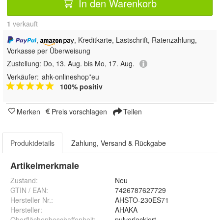
In den Warenkorb
1
 verkauft
,
, Kreditkarte, Lastschrift, Ratenzahlung,
Vorkasse per Überweisung
Zustellung:
Do, 13. Aug. bis Mo, 17. Aug.
Verkäufer:
ahk-onlineshop*eu
100% positiv
Merken
Preis vorschlagen
Teilen
Produktdetails
Zahlung, Versand & Rückgabe
Artikelmerkmale
Zustand:
Neu
GTIN / EAN:
7426787627729
Hersteller Nr.:
AHSTO-230ES71
Hersteller
:
AHAKA
Oberflächenbeschaffenheit
:
pulverlackiert