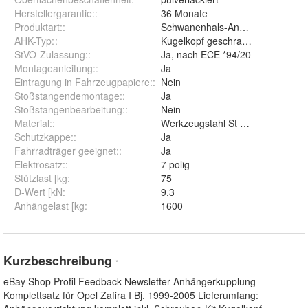
Herstellergarantie:
:
36 Monate
Produktart:
:
Schwanenhals-Anhängerkupplun
AHK-Typ:
:
Kugelkopf geschraubt (starr)
StVO-Zulassung:
:
Ja, nach ECE *94/20
Montageanleitung:
:
Ja
Eintragung in Fahrzeugpapiere:
:
Nein
Stoßstangendemontage:
:
Ja
Stoßstangenbearbeitung:
:
Nein
Material:
:
Werkzeugstahl St 52-3
Schutzkappe:
:
Ja
Fahrradträger geeignet:
:
Ja
Elektrosatz:
:
7 polig
Stützlast [kg
:
75
D-Wert [kN
:
9,3
Anhängelast [kg
:
1600
Kurzbeschreibung
*
eBay Shop Profil Feedback Newsletter Anhängerkupplung
Komplettsatz für Opel Zafira I Bj. 1999-2005 Lieferumfang: