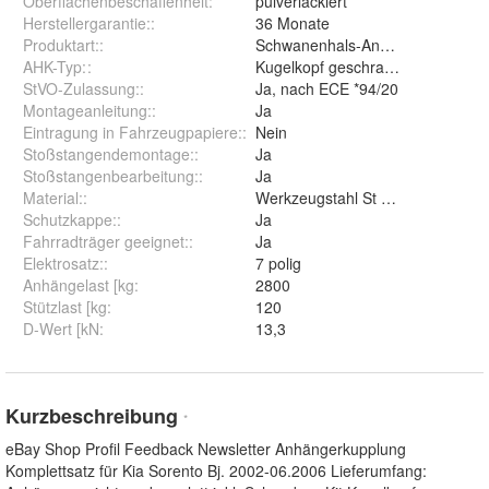
Oberflächenbeschaffenheit
:
pulverlackiert
Herstellergarantie:
:
36 Monate
Produktart:
:
Schwanenhals-Anhängerkupplun
AHK-Typ:
:
Kugelkopf geschraubt (starr)
StVO-Zulassung:
:
Ja, nach ECE *94/20
Montageanleitung:
:
Ja
Eintragung in Fahrzeugpapiere:
:
Nein
Stoßstangendemontage:
:
Ja
Stoßstangenbearbeitung:
:
Ja
Material:
:
Werkzeugstahl St 52-3
Schutzkappe:
:
Ja
Fahrradträger geeignet:
:
Ja
Elektrosatz:
:
7 polig
Anhängelast [kg
:
2800
Stützlast [kg
:
120
D-Wert [kN
:
13,3
Kurzbeschreibung
*
eBay Shop Profil Feedback Newsletter Anhängerkupplung
Komplettsatz für Kia Sorento Bj. 2002-06.2006 Lieferumfang: