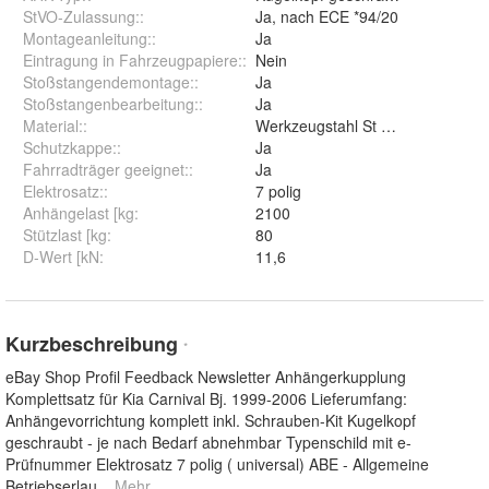
StVO-Zulassung:
:
Ja, nach ECE *94/20
Montageanleitung:
:
Ja
Eintragung in Fahrzeugpapiere:
:
Nein
Stoßstangendemontage:
:
Ja
Stoßstangenbearbeitung:
:
Ja
Material:
:
Werkzeugstahl St 52-3
Schutzkappe:
:
Ja
Fahrradträger geeignet:
:
Ja
Elektrosatz:
:
7 polig
Anhängelast [kg
:
2100
Stützlast [kg
:
80
D-Wert [kN
:
11,6
Kurzbeschreibung
*
eBay Shop Profil Feedback Newsletter Anhängerkupplung
Komplettsatz für Kia Carnival Bj. 1999-2006 Lieferumfang:
Anhängevorrichtung komplett inkl. Schrauben-Kit Kugelkopf
geschraubt - je nach Bedarf abnehmbar Typenschild mit e-
Prüfnummer Elektrosatz 7 polig ( universal) ABE - Allgemeine
Betriebserlau
... Mehr