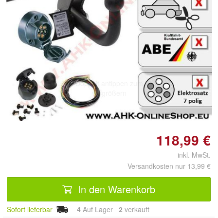
Doppelt antippen zum
vergrößern
118,99 €
inkl. MwSt.
Versandkosten nur 13,99 €
In den Warenkorb
Sofort lieferbar
4
Auf Lager
2
 verkauft