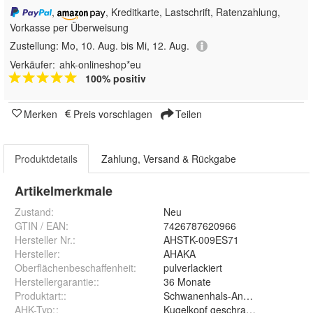
,
, Kreditkarte, Lastschrift, Ratenzahlung,
Vorkasse per Überweisung
Zustellung:
Mo, 10. Aug. bis Mi, 12. Aug.
Verkäufer:
ahk-onlineshop*eu
100% positiv
Merken
Preis vorschlagen
Teilen
Produktdetails
Zahlung, Versand & Rückgabe
Artikelmerkmale
Zustand:
Neu
GTIN / EAN:
7426787620966
Hersteller Nr.:
AHSTK-009ES71
Hersteller
:
AHAKA
Oberflächenbeschaffenheit
:
pulverlackiert
Herstellergarantie:
:
36 Monate
Produktart:
:
Schwanenhals-Anhängerkupplun
AHK-Typ:
:
Kugelkopf geschraubt (starr)