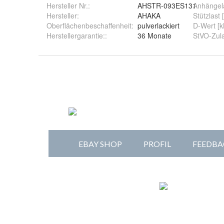
Hersteller Nr.:
AHSTR-093ES131
Anhängela
Hersteller
:
AHAKA
Stützlast 
Oberflächenbeschaffenheit
:
pulverlackiert
D-Wert [
Herstellergarantie:
:
36 Monate
StVO-Zul