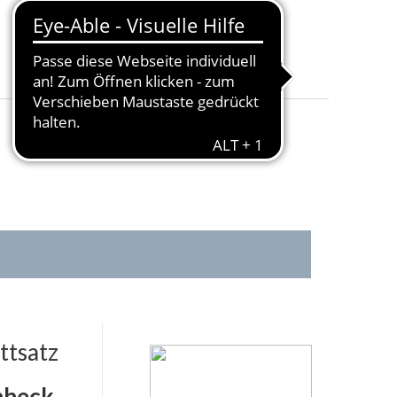
Fahrradträger geeignet:
:
Ja
Elektrosatz:
:
13 polig