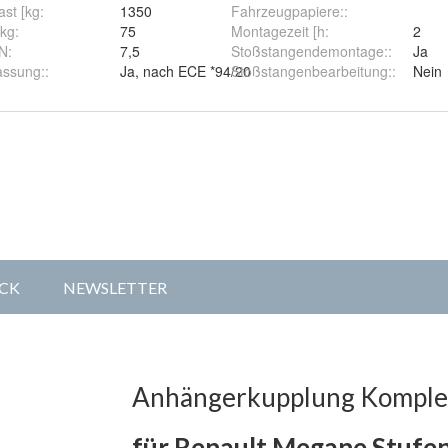
st [kg
:
1350
Fahrzeugpapiere:
:
[kg
:
75
Montagezeit [h
:
2
kN
:
7,5
Stoßstangendemontage:
:
Ja
assung:
:
Ja, nach ECE *94/20
Stoßstangenbearbeitung:
:
Nein