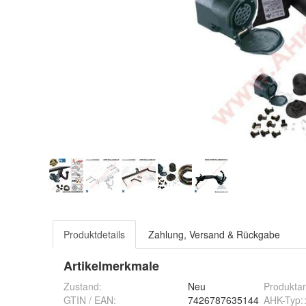
Produktdetails
Zahlung, Versand & Rückgabe
Artikelmerkmale
Zustand:
Neu
Produktar
GTIN / EAN:
7426787635144
AHK-Typ: