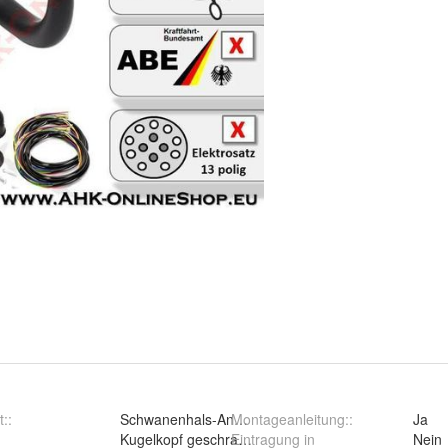
t:
:
Schwanenhals-Anhängerkupplun
Montageanleitung:
:
Ja
:
Kugelkopf geschraubt (starr)
Eintragung in
Nein