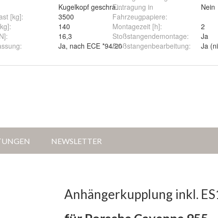
Kugelkopf geschraubt (starr)
Eintragung in
Nein
st [kg]
:
3500
Fahrzeugpapiere
:
[kg]
:
140
Montagezeit [h]
:
2
N]
:
16,3
Stoßstangendemontage
:
Ja
assung
:
Ja, nach ECE *94/20
Stoßstangenbearbeitung
:
Ja (n