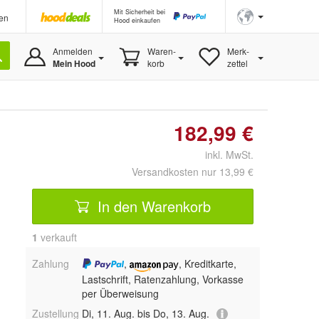
Mit Sicherheit bei
en
Hood einkaufen
Anmelden
Waren-
Merk-
Mein Hood
korb
zettel
182,99 €
inkl. MwSt.
Versandkosten nur 13,99 €
In den Warenkorb
1
 verkauft
Zahlung
,
, Kreditkarte,
Lastschrift, Ratenzahlung, Vorkasse
per Überweisung
Zustellung
Di, 11. Aug. bis Do, 13. Aug.