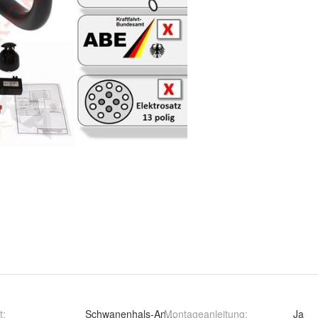
t
:
Schwanenhals-Anhängerkupplung
Montageanleitung
:
Ja