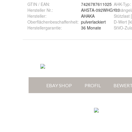
GTIN / EAN:
7426787611025
AHK-Typ
:
Hersteller Nr.:
AHSTA-092WHG133
Anhängela
Hersteller
:
AHAKA
Stützlast 
Oberflächenbeschaffenheit
:
pulverlackiert
D-Wert [k
Herstellergarantie
:
36 Monate
StVO-Zul