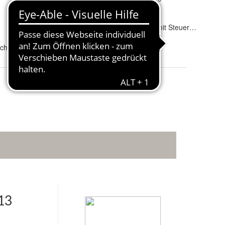
Schutzkappe
:
Ja
Fahrradträger geeignet
:
Ja
Elektrosatz
:
13 polig mit Steuergerät
Anhängelast [kg
:
3500
icht sichtbar)
Stützlast [kg
:
140