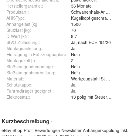
Herstellergarantie:
:
36 Monate
Produktart:
:
Schwanenhals-Anhängerkupplun
AHK-Typ:
:
Kugelkopf geschraubt (starr)
Anhängelast [kg
:
1500
Stützlast [kg
:
70
D-Wert [kN
:
8,7
StVO-Zulassung:
:
Ja, nach ECE *94/20
Montageanleitung:
:
Ja
Eintragung in Fahrzeugpapiere:
:
Nein
Montagezeit [h
:
2
Stoßstangendemontage:
:
Nein
Stoßstangenbearbeitung:
:
Nein
Material:
:
Werkzeugstahl St 52-3
Schutzkappe:
:
Ja
Fahrradträger geeignet:
:
Ja
Elektrosatz:
:
13 polig mit Steuergerät
Kurzbeschreibung
*
eBay Shop Profil Bewertungen Newsletter Anhängerkupplung inkl.