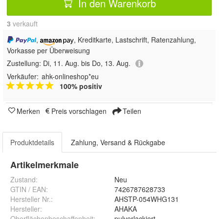
In den Warenkorb
3
 verkauft
,
, Kreditkarte, Lastschrift, Ratenzahlung,
Vorkasse per Überweisung
Zustellung:
Di, 11. Aug. bis Do, 13. Aug.
Verkäufer:
ahk-onlineshop*eu
100% positiv
Merken
Preis vorschlagen
Teilen
Produktdetails
Zahlung, Versand & Rückgabe
Artikelmerkmale
Zustand:
Neu
GTIN / EAN:
7426787628733
Hersteller Nr.:
AHSTP-054WHG131
Hersteller
:
AHAKA
Oberflächenbeschaffenheit
:
pulverlackiert