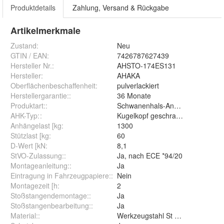
Produktdetails
Zahlung, Versand & Rückgabe
Artikelmerkmale
Zustand:
Neu
GTIN / EAN:
7426787627439
Hersteller Nr.:
AHSTO-174ES131
Hersteller
:
AHAKA
Oberflächenbeschaffenheit
:
pulverlackiert
Herstellergarantie:
:
36 Monate
Produktart:
:
Schwanenhals-Anhängerkupplun
AHK-Typ:
:
Kugelkopf geschraubt (starr)
Anhängelast [kg
:
1300
Stützlast [kg
:
60
D-Wert [kN
:
8,1
StVO-Zulassung:
:
Ja, nach ECE *94/20
Montageanleitung:
:
Ja
Eintragung in Fahrzeugpapiere:
:
Nein
Montagezeit [h
:
2
Stoßstangendemontage:
:
Ja
Stoßstangenbearbeitung:
:
Ja
Material:
:
Werkzeugstahl St 52-3