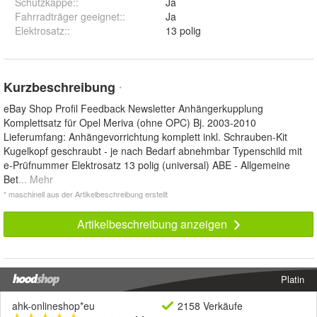
Schutzkappe:
:
Ja
Fahrradträger geeignet:
:
Ja
Elektrosatz:
:
13 polig
Kurzbeschreibung
*
eBay Shop Profil Feedback Newsletter Anhängerkupplung
Komplettsatz für Opel Meriva (ohne OPC) Bj. 2003-2010
Lieferumfang: Anhängevorrichtung komplett inkl. Schrauben-Kit
Kugelkopf geschraubt - je nach Bedarf abnehmbar Typenschild mit
e-Prüfnummer Elektrosatz 13 polig (universal) ABE - Allgemeine
Bet
... Mehr
* maschinell aus der Artikelbeschreibung erstellt
Artikelbeschreibung anzeigen
Platin
ahk-onlineshop*eu
2158 Verkäufe