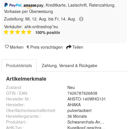
,
, Kreditkarte, Lastschrift, Ratenzahlung,
Vorkasse per Überweisung
Zustellung:
Mi, 12. Aug. bis Fr, 14. Aug.
Verkäufer:
ahk-onlineshop*eu
100% positiv
Merken
Preis vorschlagen
Teilen
Produktdetails
Zahlung, Versand & Rückgabe
Artikelmerkmale
Zustand:
Neu
GTIN / EAN:
7426787626838
Hersteller Nr.:
AHSTO-140WHG131
Hersteller
:
AHAKA
Oberflächenbeschaffenheit
:
pulverlackiert
Herstellergarantie:
:
36 Monate
Produktart:
:
Schwanenhals-Anhängerkupplun
AHK-Typ:
:
Kugelkopf geschraubt (starr)