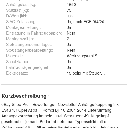
Anhängelast [kg
:
1650
Stützlast [kg
:
75
D-Wert [kN
:
9,6
StVO-Zulassung:
:
Ja, nach ECE *94/20
Montageanleitung:
:
Ja
Eintragung in Fahrzeugpapiere:
:
Nein
Montagezeit [h
:
2
Stoßstangendemontage:
:
Ja
Stoßstangenbearbeitung:
:
Nein
Material:
:
Werkzeugstahl St 52-3
Schutzkappe:
:
Ja
Fahrradträger geeignet:
:
Ja
Elektrosatz:
:
13 polig mit Steuergerät
Kurzbeschreibung
*
eBay Shop Profil Bewertungen Newsletter Anhängerkupplung inkl.
ES13 für Opel Astra H Kombi Bj. 10.2004-2014 Lieferumfang:
Anhängevorrichtung komplett inkl. Schrauben-Kit Kugelkopf
geschraubt - je nach Bedarf abnehmbar Typenschild mit e-
Prüfnummer ABE - Allgemeine Betriebserlaubnis inkl. Elektrosatz
...