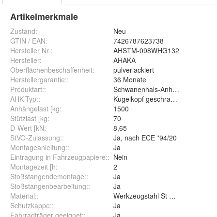
Artikelmerkmale
Zustand:
Neu
GTIN / EAN:
7426787623738
Hersteller Nr.:
AHSTM-098WHG132
Hersteller
:
AHAKA
Oberflächenbeschaffenheit
:
pulverlackiert
Herstellergarantie:
:
36 Monate
Produktart:
:
Schwanenhals-Anhängerkupplun
AHK-Typ:
:
Kugelkopf geschraubt (starr)
Anhängelast [kg
:
1500
Stützlast [kg
:
70
D-Wert [kN
:
8,65
StVO-Zulassung:
:
Ja, nach ECE *94/20
Montageanleitung:
:
Ja
Eintragung in Fahrzeugpapiere:
:
Nein
Montagezeit [h
:
2
Stoßstangendemontage:
:
Ja
Stoßstangenbearbeitung:
:
Ja
Material:
:
Werkzeugstahl St 52-3
Schutzkappe:
:
Ja
Fahrradträger geeignet:
:
Ja