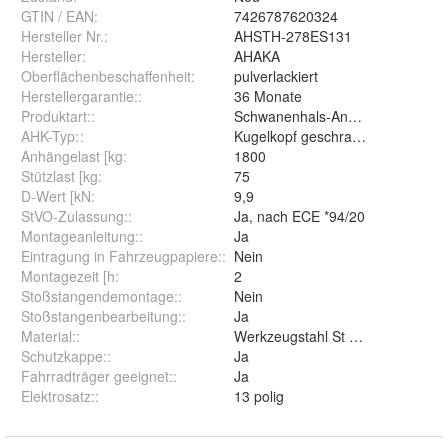
GTIN / EAN:
7426787620324
Hersteller Nr.:
AHSTH-278ES131
Hersteller
:
AHAKA
Oberflächenbeschaffenheit
:
pulverlackiert
Herstellergarantie:
:
36 Monate
Produktart:
:
Schwanenhals-Anhängerkupplun
AHK-Typ:
:
Kugelkopf geschraubt (starr)
Anhängelast [kg
:
1800
Stützlast [kg
:
75
D-Wert [kN
:
9,9
StVO-Zulassung:
:
Ja, nach ECE *94/20
Montageanleitung:
:
Ja
Eintragung in Fahrzeugpapiere:
:
Nein
Montagezeit [h
:
2
Stoßstangendemontage:
:
Nein
Stoßstangenbearbeitung:
:
Ja
Material:
:
Werkzeugstahl St 52-3
Schutzkappe:
:
Ja
Fahrradträger geeignet:
:
Ja
Elektrosatz:
:
13 polig