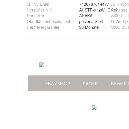
GTIN / EAN:
7426787614477
AHK-Typ:
Hersteller Nr.:
AHSTF-072WHG131
Anhängela
Hersteller
:
AHAKA
Stützlast 
Oberflächenbeschaffenheit
:
pulverlackiert
D-Wert [
Herstellergarantie:
:
36 Monate
StVO-Zul