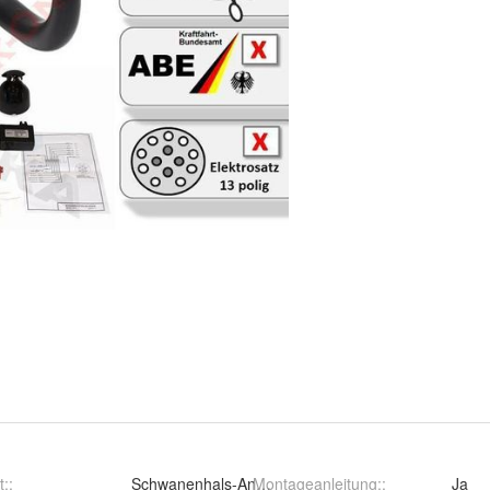
t:
:
Schwanenhals-Anhängerkupplun
Montageanleitung:
:
Ja