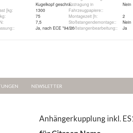
:
Kugelkopf geschraubt (starr)
Eintragung in
Nein
st [kg
:
1300
Fahrzeugpapiere:
:
[kg
:
75
Montagezeit [h
:
2
kN
:
7,5
Stoßstangendemontage:
:
Nein
assung:
:
Ja, nach ECE *94/20
Stoßstangenbearbeitung:
:
Ja