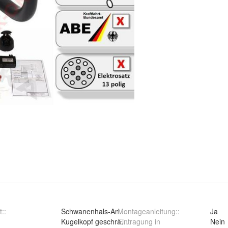
t:
:
Schwanenhals-Anhängerkupplun
Montageanleitung:
:
Ja
:
Kugelkopf geschraubt (starr)
Eintragung in
Nein