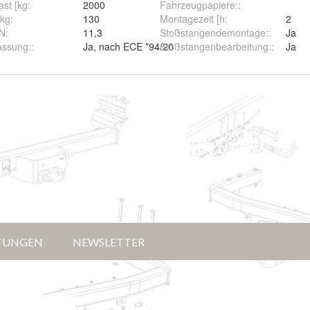
st [kg
:
2000
Fahrzeugpapiere:
:
[kg
:
130
Montagezeit [h
:
2
kN
:
11,3
Stoßstangendemontage:
:
Ja
assung:
:
Ja, nach ECE *94/20
Stoßstangenbearbeitung:
:
Ja