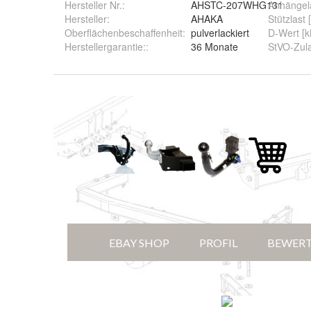
Hersteller Nr.:
AHSTC-207WHG131
Anhängela
Hersteller
:
AHAKA
Stützlast 
Oberflächenbeschaffenheit
:
pulverlackiert
D-Wert [
Herstellergarantie:
:
36 Monate
StVO-Zul