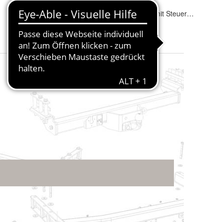
Fahrradträger geeignet:
:
Ja
Elektrosatz:
:
13 polig mit Steuergerät