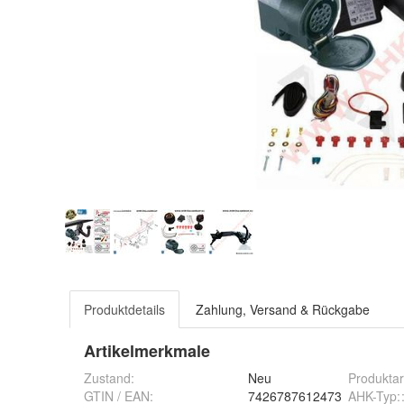
Produktdetails
Zahlung, Versand & Rückgabe
Artikelmerkmale
Zustand:
Neu
Produktar
GTIN / EAN:
7426787612473
AHK-Typ: