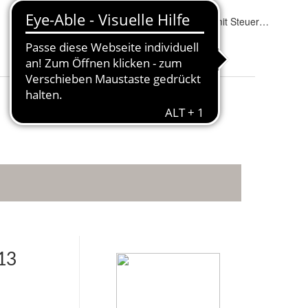
Fahrradträger geeignet:
:
Ja
Elektrosatz:
:
13 polig mit Steuergerät