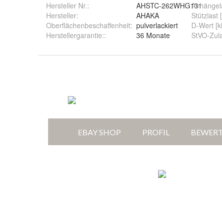
Hersteller Nr.:
AHSTC-262WHG131
Anhängela
Hersteller
:
AHAKA
Stützlast 
Oberflächenbeschaffenheit
:
pulverlackiert
D-Wert [
Herstellergarantie:
:
36 Monate
StVO-Zul