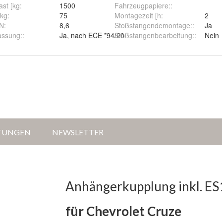
st [kg
:
1500
Fahrzeugpapiere:
:
[kg
:
75
Montagezeit [h
:
2
kN
:
8,6
Stoßstangendemontage:
:
Ja
assung:
:
Ja, nach ECE *94/20
Stoßstangenbearbeitung:
:
Nein