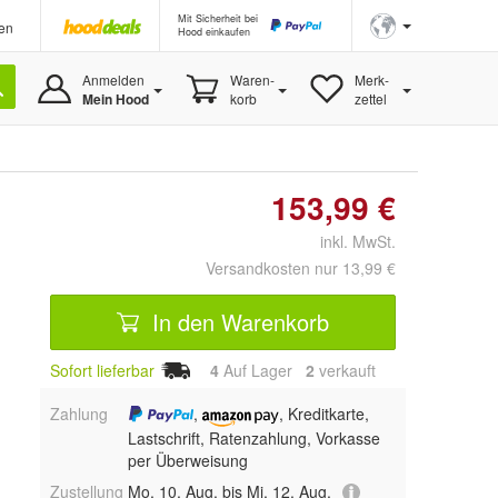
Mit Sicherheit bei
en
Hood einkaufen
Anmelden
Waren-
Merk-
Mein Hood
korb
zettel
153,99 €
inkl. MwSt.
Versandkosten nur 13,99 €
In den Warenkorb
Sofort lieferbar
4
Auf Lager
2
 verkauft
Zahlung
,
, Kreditkarte,
Lastschrift, Ratenzahlung, Vorkasse
per Überweisung
Zustellung
Mo, 10. Aug. bis Mi, 12. Aug.