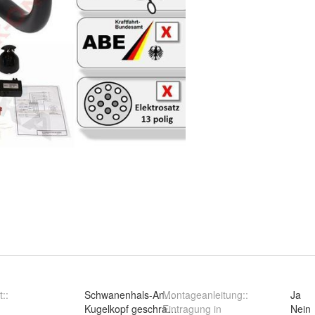
t:
:
Schwanenhals-Anhängerkupplun
Montageanleitung:
:
Ja
:
Kugelkopf geschraubt (starr)
Eintragung in
Nein