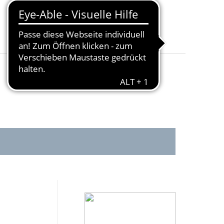
Schutzkappe
:
Ja
Fahrradträger geeignet
:
Ja
Anhängelast [kg
:
1600
Stützlast [kg
:
85