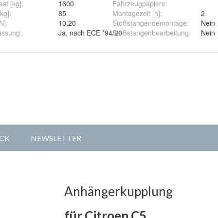
st [kg]
:
1600
Fahrzeugpapiere
:
[kg]
:
85
Montagezeit [h]
:
2
t [kN]
:
10,20
Stoßstangendemontage
:
Nein
pplung
assung
:
Ja, nach ECE *94/20
Stoßstangenbearbeitung
:
Nein