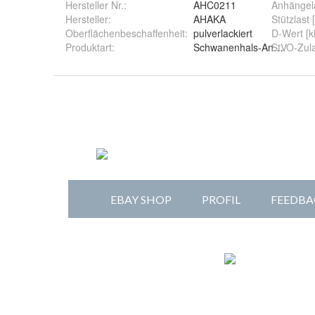
Hersteller Nr.:
AHC0211
Anhängela
Hersteller
:
AHAKA
Stützlast 
Oberflächenbeschaffenheit
:
pulverlackiert
D-Wer
Produktart
:
Schwanenhals-Anhängerku
StVO-Zul