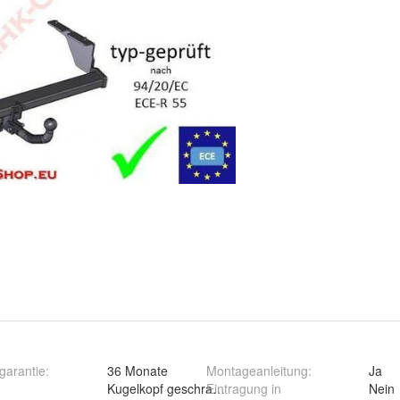
rgarantie
:
36 Monate
Montageanleitung
:
Ja
Kugelkopf geschraubt (starr)
Eintragung in
Nein