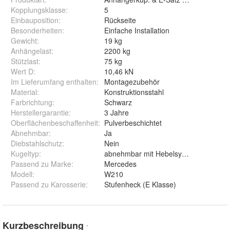
Kopplungsklasse
:
5
Einbauposition
:
Rückseite
Besonderheiten
:
Einfache Installation
Gewicht
:
19 kg
Anhängelast
:
2200 kg
Stützlast
:
75 kg
Wert D
:
10,46 kN
Im Lieferumfang enthalten
:
Montagezubehör
Material
:
Konstruktionsstahl
Farbrichtung
:
Schwarz
Herstellergarantie
:
3 Jahre
Oberflächenbeschaffenheit
:
Pulverbeschichtet
Abnehmbar
:
Ja
Diebstahlschutz
:
Nein
Kugeltyp
:
abnehmbar mit Hebelsystem
Passend zu Marke
:
Mercedes
Modell
:
W210
Passend zu Karosserie
:
Stufenheck (E Klasse)
Kurzbeschreibung
*