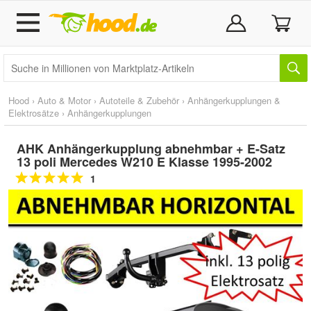
Hood
›
Auto & Motor
›
Autoteile & Zubehör
›
Anhängerkupplungen &
Elektrosätze
›
Anhängerkupplungen
AHK Anhängerkupplung abnehmbar + E-Satz
13 poli Mercedes W210 E Klasse 1995-2002
1