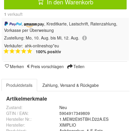
In den Warenkorb
1
 verkauft
,
, Kreditkarte, Lastschrift, Ratenzahlung,
Vorkasse per Überweisung
Zustellung:
Mo, 10. Aug. bis Mi, 12. Aug.
Verkäufer:
ahk-onlineshop*eu
100% positiv
Merken
Preis vorschlagen
Teilen
Produktdetails
Zahlung, Versand & Rückgabe
Artikelmerkmale
Zustand:
Neu
GTIN / EAN:
5904917349809
Hersteller Nr.:
1.MEW2E95TBH.D22A.ES
Hersteller
:
XIMPLIO
Produktart
:
Anhängerkup. & E-Satz komplett