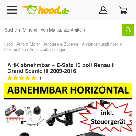
Hood
›
Auto & Motor
›
Autoteile & Zubehör
›
Anhängerkupplungen &
Elektrosätze
›
Anhängerkupplungen
AHK abnehmbar + E-Satz 13 poli Renault
Grand Scenic III 2009-2016
1