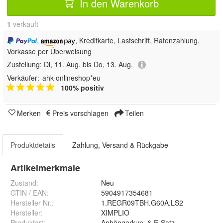
In den Warenkorb
1
 verkauft
,
, Kreditkarte, Lastschrift, Ratenzahlung,
Vorkasse per Überweisung
Zustellung:
Di, 11. Aug. bis Do, 13. Aug.
Verkäufer:
ahk-onlineshop*eu
100% positiv
Merken
Preis vorschlagen
Teilen
Produktdetails
Zahlung, Versand & Rückgabe
Artikelmerkmale
Zustand:
Neu
GTIN / EAN:
5904917354681
Hersteller Nr.:
1.REGR09TBH.G60A.LS2
Hersteller
:
XIMPLIO
Produktart
:
Anhängerkup. & E-Satz komplett