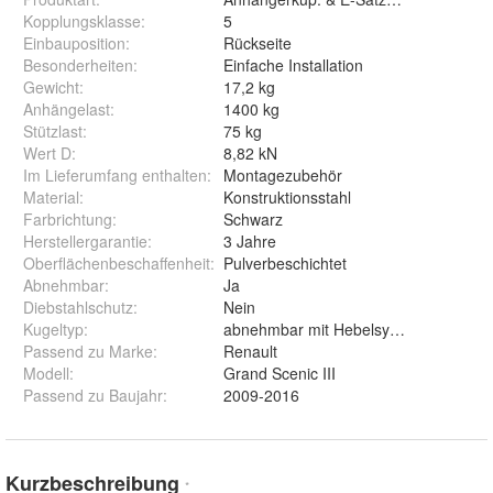
Kopplungsklasse
:
5
Einbauposition
:
Rückseite
Besonderheiten
:
Einfache Installation
Gewicht
:
17,2 kg
Anhängelast
:
1400 kg
Stützlast
:
75 kg
Wert D
:
8,82 kN
Im Lieferumfang enthalten
:
Montagezubehör
Material
:
Konstruktionsstahl
Farbrichtung
:
Schwarz
Herstellergarantie
:
3 Jahre
Oberflächenbeschaffenheit
:
Pulverbeschichtet
Abnehmbar
:
Ja
Diebstahlschutz
:
Nein
Kugeltyp
:
abnehmbar mit Hebelsystem
Passend zu Marke
:
Renault
Modell
:
Grand Scenic III
Passend zu Baujahr
:
2009-2016
Kurzbeschreibung
*