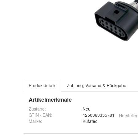
Produktdetails
Zahlung, Versand & Rückgabe
Artikelmerkmale
Zustand:
Neu
GTIN / EAN:
4250363355781
Hersteller
Marke:
Kufatec