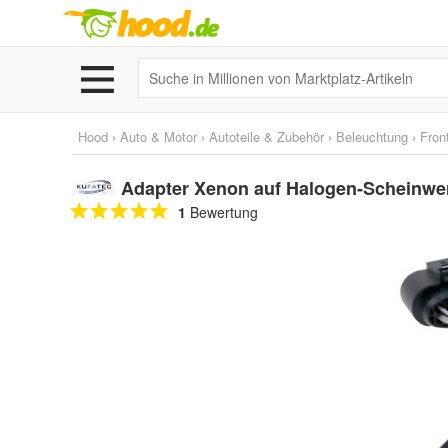
Hood
›
Auto & Motor
›
Autoteile & Zubehör
›
Beleuchtung
›
Fron
Adapter Xenon auf Halogen-Scheinwerf
1
Bewertung