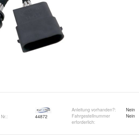
Anleitung vorhanden?
:
Nein
Fahrgestellnummer
Nein
 Nr.:
44872
erforderlich
: