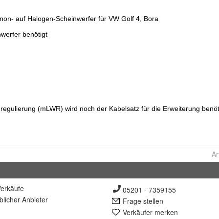
Ar
erkäufe
05201 - 7359155
lich
er Anbieter
Frage stellen
Verkäufer merken