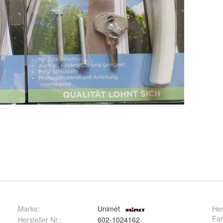
Marke:
Unimet
Her
Fa
Hersteller Nr.:
602-1024162