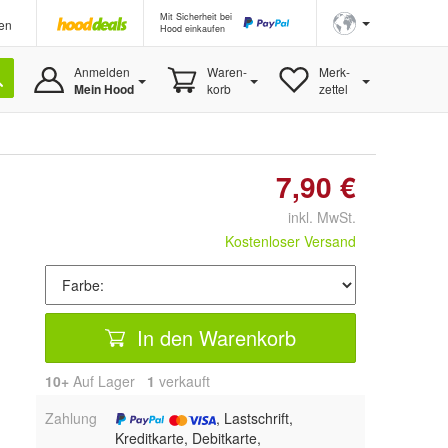
Mit Sicherheit bei
en
Hood einkaufen
Anmelden
Waren-
Merk-
Mein Hood
korb
zettel
7,90 €
inkl. MwSt.
Kostenloser Versand
In den Warenkorb
10+
Auf Lager
1
 verkauft
Zahlung
, Lastschrift,
Kreditkarte, Debitkarte,