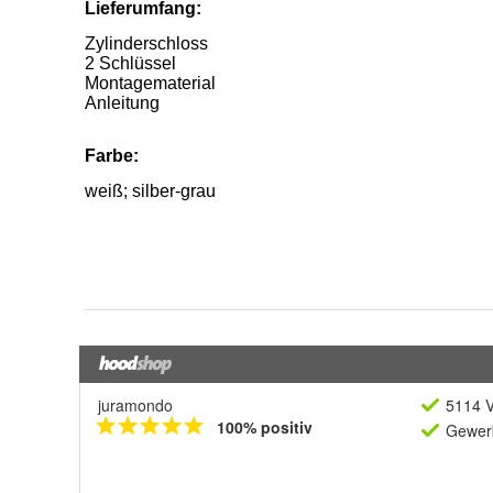
juramondo
5114 V
100% positiv
Gewerb