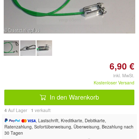
Doppelt antippen zum
vergrößern
6,90 €
inkl. MwSt.
Kostenloser Versand
In den Warenkorb
4
Auf Lager
1
 verkauft
, Lastschrift, Kreditkarte, Debitkarte,
Ratenzahlung, Sofortüberweisung, Überweisung, Bezahlung nach
30 Tagen