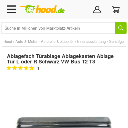
Hood
›
Auto & Motor
›
Autoteile & Zubehör
›
Innenausstattung
›
Sonstige
Ablagefach Türablage Ablagekasten Ablage
Tür L oder R Schwarz VW Bus T2 T3
1