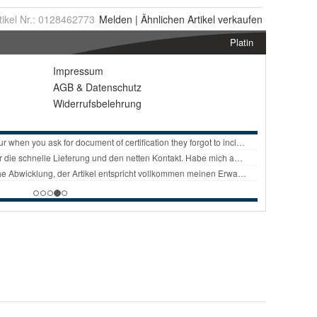
tikel Nr.:
0128462773
Melden
|
Ähnlichen
Artikel verkaufen
Platin
Impressum
AGB
&
Datenschutz
Widerrufsbelehrung