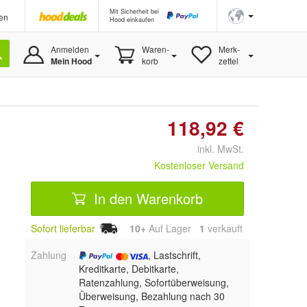
Mit Sicherheit bei
en
Hood einkaufen
Anmelden
Waren-
Merk-
Mein Hood
korb
zettel
118,92 €
inkl. MwSt.
Kostenloser Versand
In den Warenkorb
Sofort lieferbar
10+
Auf Lager
1
 verkauft
Zahlung
, Lastschrift,
Kreditkarte, Debitkarte,
Ratenzahlung, Sofortüberweisung,
Überweisung, Bezahlung nach 30