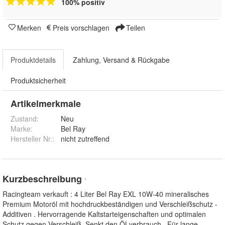
100% positiv
Merken
Preis vorschlagen
Teilen
Produktdetails
Zahlung, Versand & Rückgabe
Produktsicherheit
Artikelmerkmale
Zustand:
Neu
Marke:
Bel Ray
Hersteller Nr.:
nicht zutreffend
Kurzbeschreibung
*
Racingteam verkauft : 4 Liter Bel Ray EXL 10W-40 mineralisches
Premium Motoröl mit hochdruckbeständigen und Verschleißschutz -
Additiven . Hervorragende Kaltstarteigenschaften und optimalen
Schutz gegen Verschleiß. Senkt den ÖLverbrauch . Für lange