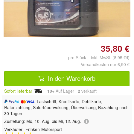
Doppelt antippen zum
vergrößern
35,80 €
pro Stück inkl. MwSt. (8,95 €/l)
Versandkosten nur 6,90 €
In den Warenkorb
Sofort lieferbar
10+
Auf Lager
2
 verkauft
, Lastschrift, Kreditkarte, Debitkarte,
Ratenzahlung, Sofortüberweisung, Überweisung, Bezahlung nach
30 Tagen
Zustellung:
Mo, 10. Aug. bis Mi, 12. Aug.
Verkäufer:
Frinken-Motorsport