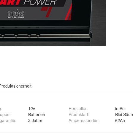
Produktsicherheit
g
:
12v
Hersteller
:
intAct
ruppe
:
Batterien
Produktart
:
Blei Säur
rgarantie
:
2 Jahre
Amperestunden
:
62Ah