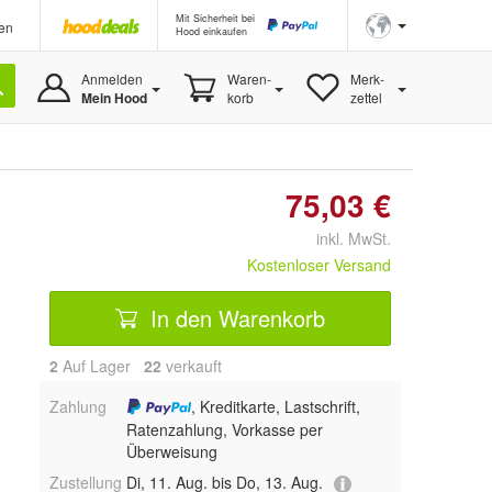
Mit Sicherheit bei
en
Hood einkaufen
Anmelden
Waren-
Merk-
Mein Hood
korb
zettel
75,03 €
inkl. MwSt.
Kostenloser Versand
In den Warenkorb
2
Auf Lager
22
 verkauft
Zahlung
, Kreditkarte, Lastschrift,
Ratenzahlung, Vorkasse per
Überweisung
Zustellung
Di, 11. Aug. bis Do, 13. Aug.