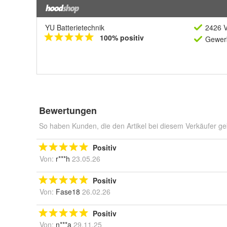
YU Batterietechnik
2426 V
100% positiv
Gewerb
Bewertungen
So haben Kunden, die den Artikel bei diesem Verkäufer ge
Positiv
Von:
r***h
23.05.26
Positiv
Von:
Fase18
26.02.26
Positiv
Von:
n***a
29.11.25