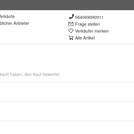
erkäufe
064069090911
lich
er Anbieter
Frage stellen
Verkäufer merken
Alle Artikel
kauft haben, den Kauf bewertet.