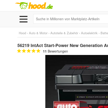
Hood
›
Auto & Motor
›
Autoteile & Zubehör
›
Autoelektrik
›
Batte
56219 IntAct Start-Power New Generation A
11
Bewertungen