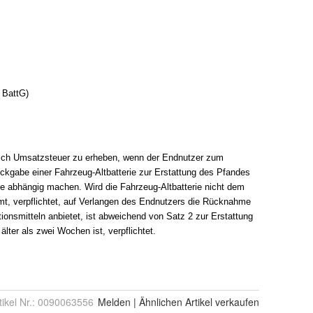
tikel Nr.:
0090063556
Melden
|
Ähnlichen
Artikel verkaufen