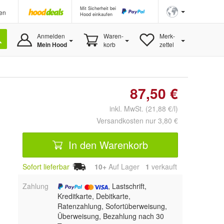
Mit Sicherheit bei
en
Hood einkaufen
Anmelden
Waren-
Merk-
Mein Hood
korb
zettel
87,50 €
inkl. MwSt. (21,88 €/l)
Versandkosten nur 3,80 €
In den Warenkorb
Sofort lieferbar
10+
Auf Lager
1
 verkauft
Zahlung
, Lastschrift,
Kreditkarte, Debitkarte,
Ratenzahlung, Sofortüberweisung,
Überweisung, Bezahlung nach 30