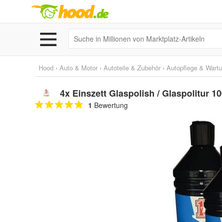
Hood
›
Auto & Motor
›
Autoteile & Zubehör
›
Autopflege & Wart
4x Einszett Glaspolish / Glaspolitur 1
1
Bewertung