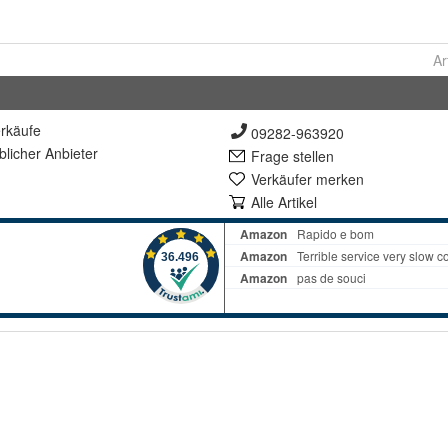
Ar
rkäufe
09282-963920
lich
er Anbieter
Frage stellen
Verkäufer merken
Alle Artikel