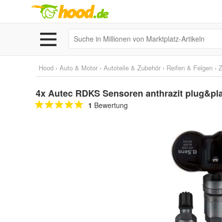
Hood
›
Auto & Motor
›
Autoteile & Zubehör
›
Reifen & Felgen
›
Z
4x Autec RDKS Sensoren anthrazit plug&pl
1
Bewertung