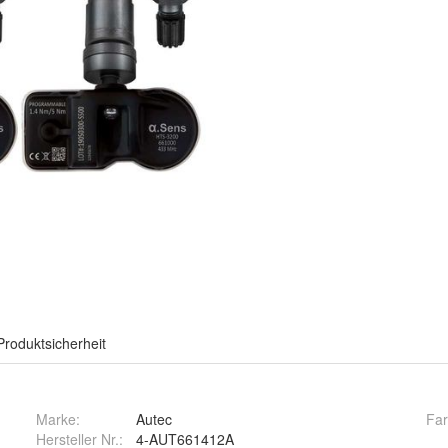
Produktsicherheit
Marke:
Autec
Fa
Hersteller Nr.:
4-AUT661412A