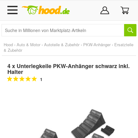
Hood
›
Auto & Motor
›
Autoteile & Zubehör
›
PKW-Anhänger
›
Ersatzteile
& Zubehör
4 x Unterlegkeile PKW-Anhänger schwarz inkl.
Halter
1