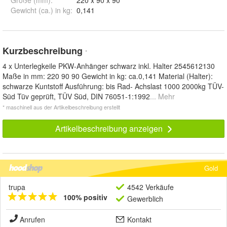
Größe (mm)
:
220 x 90 x 90
Gewicht (ca.) in kg
:
0,141
Kurzbeschreibung
*
4 x Unterlegkeile PKW-Anhänger schwarz inkl. Halter 2545612130
Maße in mm: 220 90 90 Gewicht in kg: ca.0,141 Material (Halter):
schwarze Kuntstoff Ausführung: bis Rad- Achslast 1000 2000kg TÜV-
Süd Tüv geprüft, TÜV Süd, DIN 76051-1:1992
... Mehr
* maschinell aus der Artikelbeschreibung erstellt
Artikelbeschreibung anzeigen
Gold
trupa
4542 Verkäufe
100% positiv
Gewerblich
Anrufen
Kontakt