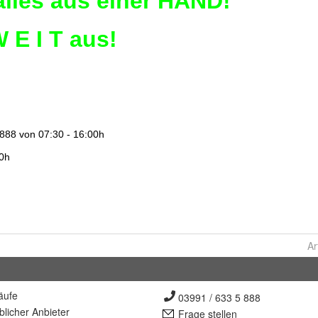
Ar
äufe
03991 / 633 5 888
lich
er Anbieter
Frage stellen