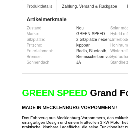
Produktdetails
Zahlung, Versand & Rückgabe
Artikelmerkmale
Zustand:
Neu
Solar mög
Marke:
GREEN-SPEED
Hybrid mö
Sitzplätze
:
2 Sitzplätze nebeneinander
Unterbod
Pritsche
:
kippbar
Hohlraum
Entertainment
:
Radio, Bluetooth, APPS
Winterrei
Bremse
:
Bremsscheiben vorne und hi
Hydraulis
Sonnendach
:
JA
Standheiz