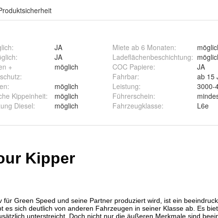
Produktsicherheit
lich
:
JA
Miete ab 6 Monaten
:
möglic
glich
:
JA
Ladeflächenbeschichtung
:
möglic
en +
möglich
COC Papiere
:
JA
schutz
:
Fahrbar
:
ab 15 
fen
:
möglich
Leistung
:
3000-
nten hydraulisch
che Kippeinheit
:
möglich
Führerschein
:
minde
ung Diesel
:
möglich
Fahrzeugklasse
:
L6e