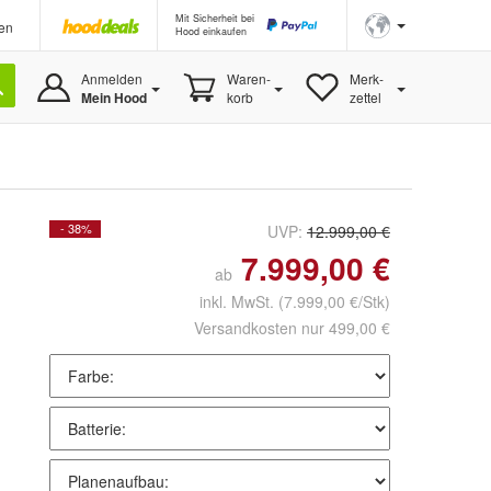
Mit Sicherheit bei
en
Hood einkaufen
Anmelden
Waren-
Merk-
Mein Hood
korb
zettel
- 38%
UVP:
12.999,00 €
7.999,00 €
ab
inkl. MwSt.
(7.999,00 €/Stk)
Versandkosten nur 499,00 €