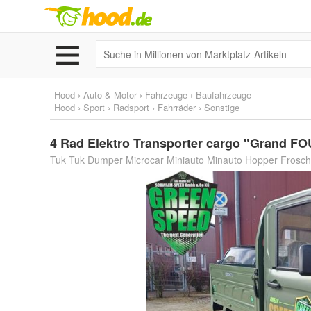
Hood
›
Auto & Motor
›
Fahrzeuge
›
Baufahrzeuge
Hood
›
Sport
›
Radsport
›
Fahrräder
›
Sonstige
4 Rad Elektro Transporter cargo "Grand 
Tuk Tuk Dumper Microcar Miniauto Minauto Hopper Frosc