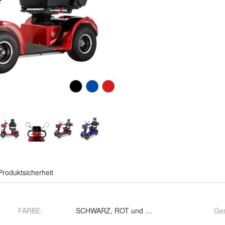
Produktsicherheit
FARBE
:
SCHWARZ, ROT und BLAU
Ges