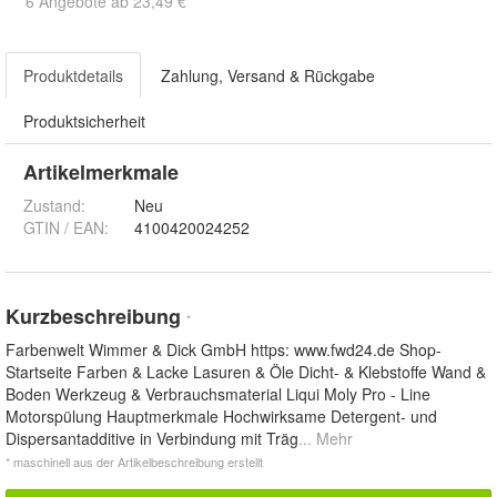
6 Angebote ab 23,49 €
Produktdetails
Zahlung, Versand & Rückgabe
Produktsicherheit
Artikelmerkmale
Zustand:
Neu
GTIN / EAN:
4100420024252
Kurzbeschreibung
*
Farbenwelt Wimmer & Dick GmbH https: www.fwd24.de Shop-
Startseite Farben & Lacke Lasuren & Öle Dicht- & Klebstoffe Wand &
Boden Werkzeug & Verbrauchsmaterial Liqui Moly Pro - Line
Motorspülung Hauptmerkmale Hochwirksame Detergent- und
Dispersantadditive in Verbindung mit Träg
... Mehr
* maschinell aus der Artikelbeschreibung erstellt