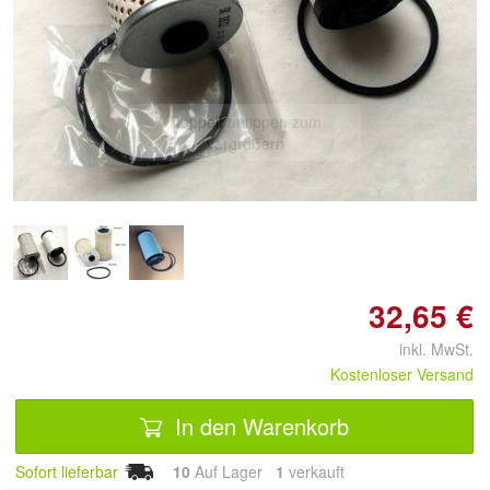
Doppelt antippen zum
vergrößern
32,65 €
inkl. MwSt.
Kostenloser Versand
In den Warenkorb
Sofort lieferbar
10
Auf Lager
1
 verkauft