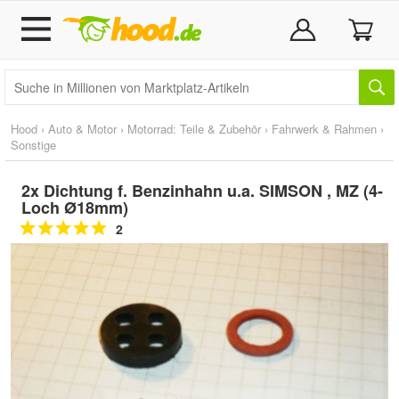
Hood
›
Auto & Motor
›
Motorrad: Teile & Zubehör
›
Fahrwerk & Rahmen
›
Sonstige
2x Dichtung f. Benzinhahn u.a. SIMSON , MZ (4-
Loch Ø18mm)
2