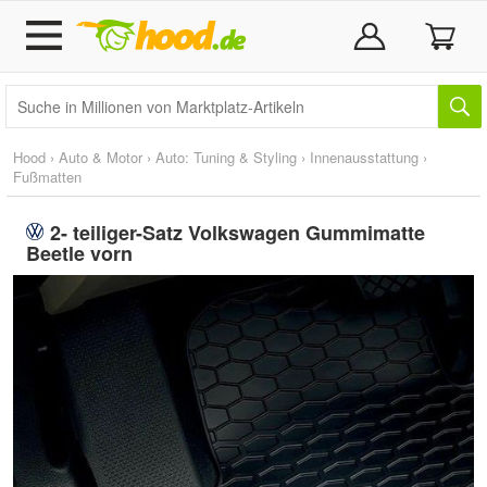
Hood
›
Auto & Motor
›
Auto: Tuning & Styling
›
Innenausstattung
›
Fußmatten
2- teiliger-Satz Volkswagen Gummimatte
Beetle vorn