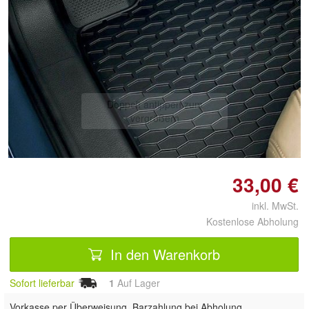
Doppelt antippen zum
vergrößern
33,00 €
inkl. MwSt.
Kostenlose Abholung
In den Warenkorb
Sofort lieferbar
1
Auf Lager
Vorkasse per Überweisung, Barzahlung bei Abholung