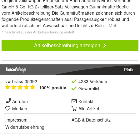
Original Volkswagen Produkte auf Hood Autohaus Brass Vertriebs
GmbH & Co. KG 2- teiliger-Satz Volkswagen Gummimatte Beetle
vorn Artikelbeschreibung Die Gummifußmatten zeichnen sich durch
folgende Produkteigenschaften aus: Passgenauigkeit robust und
wetterfest rutschfest Abwaschbar und leicht zu Rein
... Mehr
* maschinell aus der Artikelbeschreibung erstellt
Artikelbeschreibung anzeigen
Platin
vw-brass-35392
4283 Verkäufe
100% positiv
Gewerblich
Anrufen
Kontakt
Merken
Alle Artikel
Impressum
AGB
&
Datenschutz
Widerrufsbelehrung