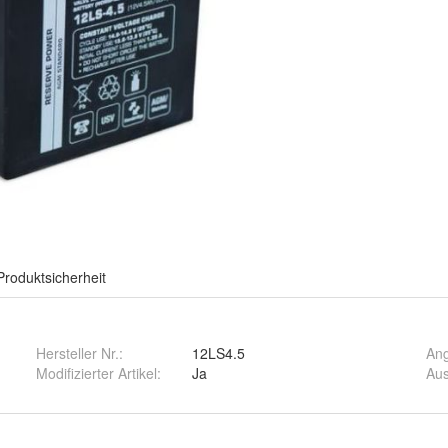
Produktsicherheit
Hersteller Nr.:
12LS4.5
An
Modifizierter Artikel
:
Ja
Aus