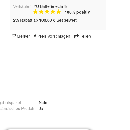
Verkäufer
YU Batterietechnik
100% positiv
2%
Rabatt ab
100,00 €
Bestellwert.
Merken
Preis vorschlagen
Teilen
gebotspaket
:
Nein
ländisches Produkt
:
Ja