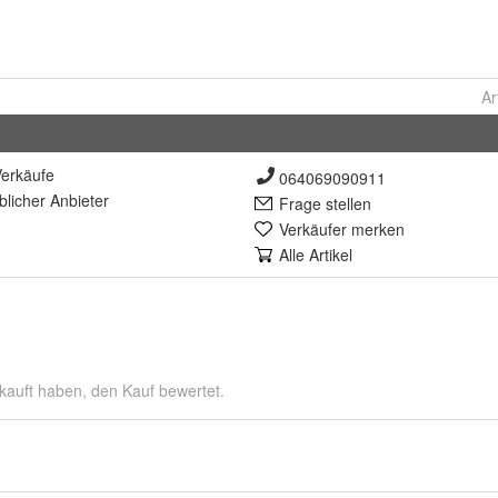
Ar
erkäufe
064069090911
lich
er Anbieter
Frage stellen
Verkäufer merken
Alle Artikel
kauft haben, den Kauf bewertet.