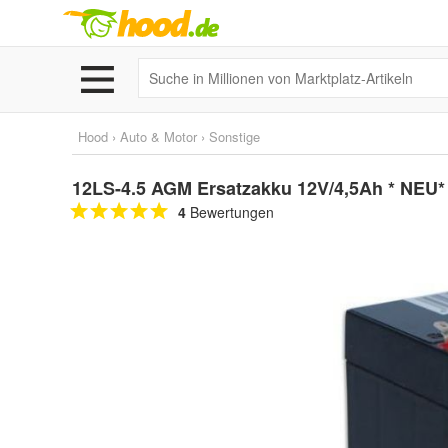
Hood
›
Auto & Motor
›
Sonstige
12LS-4.5 AGM Ersatzakku 12V/4,5Ah * NEU* 
4
Bewertungen