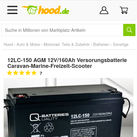
Hood
›
Auto & Motor
›
Motorrad: Teile & Zubehör
›
Batterien
›
Sonstige
12LC-150 AGM 12V/160Ah Versorungsbatterie
Caravan-Marine-Freizeit-Scooter
7