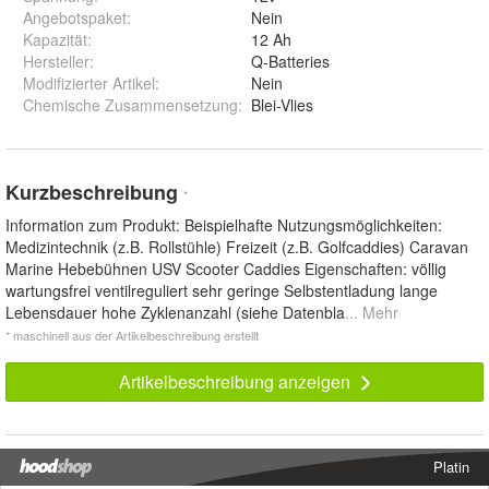
Angebotspaket
:
Nein
Kapazität
:
12 Ah
Hersteller
:
Q-Batteries
Modifizierter Artikel
:
Nein
Chemische Zusammensetzung
:
Blei-Vlies
Kurzbeschreibung
*
Information zum Produkt: Beispielhafte Nutzungsmöglichkeiten:
Medizintechnik (z.B. Rollstühle) Freizeit (z.B. Golfcaddies) Caravan
Marine Hebebühnen USV Scooter Caddies Eigenschaften: völlig
wartungsfrei ventilreguliert sehr geringe Selbstentladung lange
Lebensdauer hohe Zyklenanzahl (siehe Datenbla
... Mehr
* maschinell aus der Artikelbeschreibung erstellt
Artikelbeschreibung anzeigen
Platin