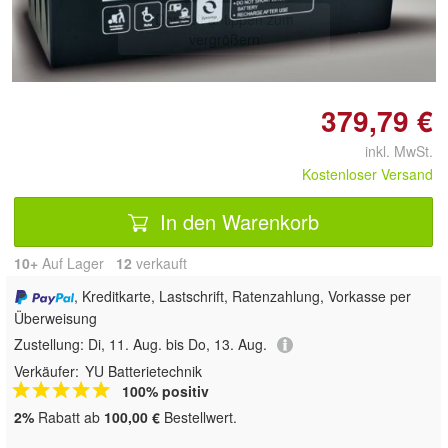
Doppelt antippen zum
vergrößern
379,79 €
inkl. MwSt.
Kostenloser Versand
In den Warenkorb
10+
Auf Lager
12
 verkauft
, Kreditkarte, Lastschrift, Ratenzahlung, Vorkasse per
Überweisung
Zustellung:
Di, 11. Aug. bis Do, 13. Aug.
Verkäufer:
YU Batterietechnik
100% positiv
2%
Rabatt ab
100,00 €
Bestellwert.