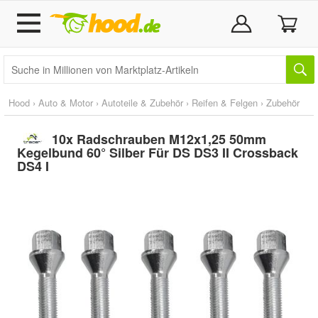
Hood
›
Auto & Motor
›
Autoteile & Zubehör
›
Reifen & Felgen
›
Zubehör
10x Radschrauben M12x1,25 50mm
Kegelbund 60° Silber Für DS DS3 II Crossback
DS4 I