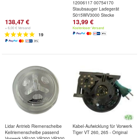
12006117 00754170
Staubsauger Ladegerät
S015WV3000 Stecke
138,47 €
13,99 €
+ 6,00 € Versand
Kostenloser Versand
19
Lidar Antrieb Riemenscheibe
Kabel-Aufwicklung für Vorwerk
Keilriemenscheibe passend
Tiger VT 260, 265 - Original
Vorwerk VR100 VR200 VR300