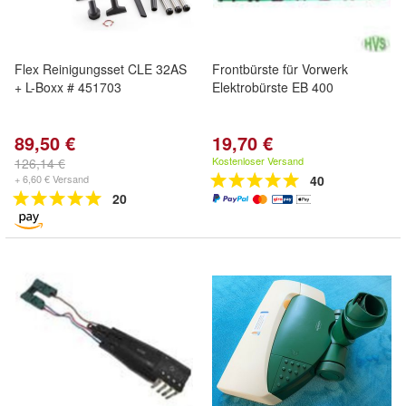
Flex Reinigungsset CLE 32AS
Frontbürste für Vorwerk
+ L-Boxx # 451703
Elektrobürste EB 400
89,50 €
19,70 €
Kostenloser Versand
126,14 €
+ 6,60 € Versand
40
20