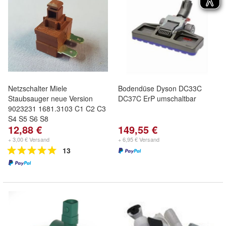
Netzschalter Miele
Bodendüse Dyson DC33C
Staubsauger neue Version
DC37C ErP umschaltbar
9023231 1681.3103 C1 C2 C3
S4 S5 S6 S8
12,88 €
149,55 €
+ 3,00 € Versand
+ 6,95 € Versand
13