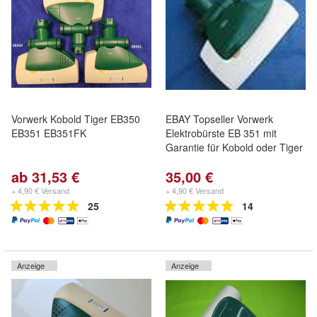
Vorwerk Kobold Tiger EB350
EBAY Topseller Vorwerk
EB351 EB351FK
Elektrobürste EB 351 mit
Garantie für Kobold oder Tiger
ab 31,53 €
35,00 €
+ 4,90 € Versand
+ 4,90 € Versand
25
14
Anzeige
Anzeige