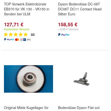
TOP Vorwerk Elektrobürste
Dyson Bodendüse DC-08T
EB370 für VK 130 - VK150 in
DC08T DC11 Contact Head
Senden bei ULM
Silber Euro
127,71 €
158,55 €
Kostenloser Versand
+ 8,95 € Versand
40
Original Miele Kugellager für
Bodendüse Dyson Flat out