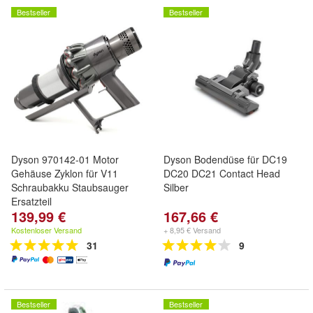
Bestseller
Bestseller
Dyson 970142-01 Motor
Dyson Bodendüse für DC19
Gehäuse Zyklon für V11
DC20 DC21 Contact Head
Schraubakku Staubsauger
Silber
Ersatzteil
139,99 €
167,66 €
Kostenloser Versand
+ 8,95 € Versand
31
9
Bestseller
Bestseller