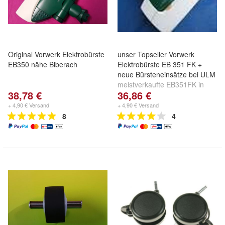
Original Vorwerk Elektrobürste
unser Topseller Vorwerk
EB350 nähe Biberach
Elektrobürste EB 351 FK +
neue Bürsteneinsätze bei ULM
meistverkaufte EB351FK in
38,78 €
36,86 €
unseren Shops bereits über
950x verkauft
+ 4,90 € Versand
+ 4,90 € Versand
8
4