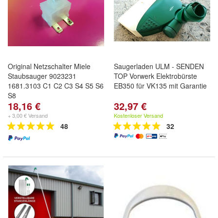
Original Netzschalter Miele
Saugerladen ULM - SENDEN
Staubsauger 9023231
TOP Vorwerk Elektrobürste
1681.3103 C1 C2 C3 S4 S5 S6
EB350 für VK135 mit Garantie
S8
18,16 €
32,97 €
+ 3,00 € Versand
Kostenloser Versand
48
32