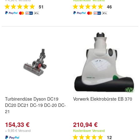
51
46
Turbinendüse Dyson DC19
Vorwerk Elektrobürste EB 370
DC20 DC21 DC-19 DC-20 DC-
21
154,33 €
210,94 €
+ 9,95 € Versand
Kostenloser Versand
12