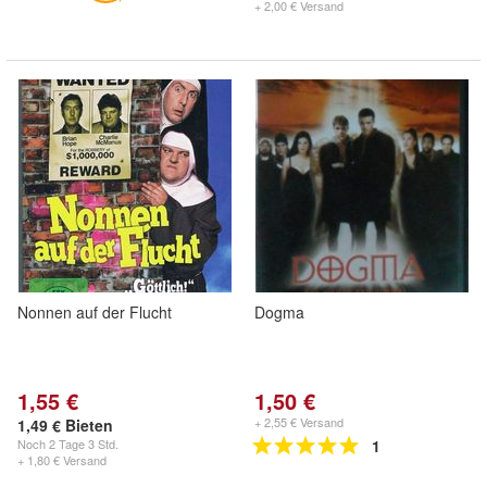
+ 2,00 € Versand
Nonnen auf der Flucht
Dogma
1,55 €
1,50 €
+ 2,55 € Versand
1,49 € Bieten
Noch
2 Tage 3 Std.
1
+ 1,80 € Versand