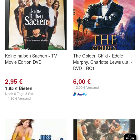
Keine halben Sachen - TV
The Golden Child - Eddie
Movie Edition DVD
Murphy, Charlotte Lewis u.a. -
DVD - RC1
2,95 €
6,00 €
+ 2,00 € Versand
1,95 € Bieten
Noch
6 Tage 3 Std.
+ 1,90 € Versand