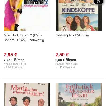
Miss Undercover 2 (DVD)
Kindsköpfe - DVD Film
Sandra Bullock - neuwertig
7,95 €
2,50 €
7,45 € Bieten
2,00 € Bieten
Noch
5 Tage 11 Std.
Noch
9 Tage 5 Std.
+ 2,00 € Versand
+ 1,95 € Versand