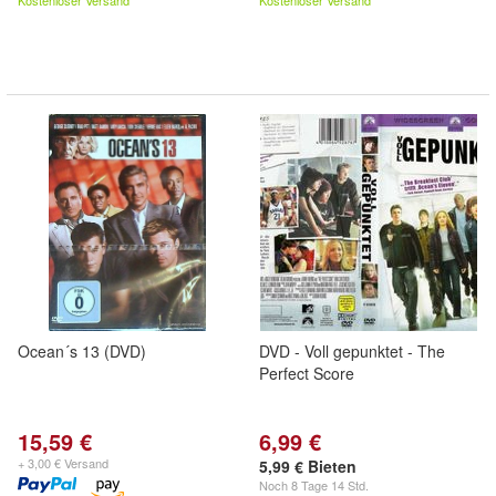
Kostenloser Versand
Kostenloser Versand
Ocean´s 13 (DVD)
DVD - Voll gepunktet - The
Perfect Score
15,59 €
6,99 €
+ 3,00 € Versand
5,99 € Bieten
Noch
8 Tage 14 Std.