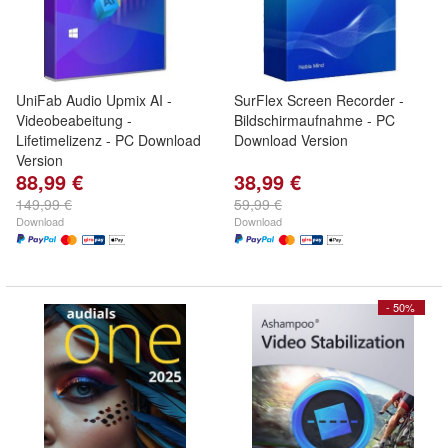
UniFab Audio Upmix AI -
SurFlex Screen Recorder -
Videobeabeitung -
Bildschirmaufnahme - PC
Lifetimelizenz - PC Download
Download Version
Version
88,99 €
38,99 €
149,99 €
59,99 €
Download
Download
- 50%