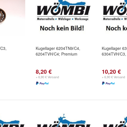
/C3,
Kugellager 6204TN9/C4,
Kugellager 6
6204TVH/C4; Premium
6304TVH/C3,
8,20 €
10,20 €
+ 6,90 € Versand
+ 6,90 € Versand