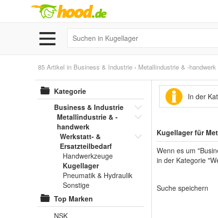
85 Artikel in
Business & Industrie
›
Metallindustrie & -handwerk
Kategorie
In der Ka
Business & Industrie
Metallindustrie & -
handwerk
Kugellager für Me
Werkstatt- &
Ersatzteilbedarf
Wenn es um "Busines
Handwerkzeuge
in der Kategorie "W
Kugellager
Pneumatik & Hydraulik
Sonstige
Suche speichern
Top Marken
NSK