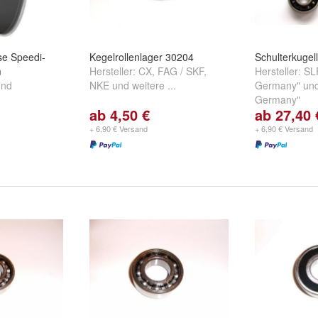
se Speedi-
Kegelrollenlager 30204
Schulterkuge
m
Hersteller:
CX
,
FAG / SKF
,
Hersteller:
SL
nd
NKE
und
weitere ...
Germany"
un
Germany"
ab 4,50 €
ab 27,40 
+ 6,90 € Versand
+ 6,90 € Versand