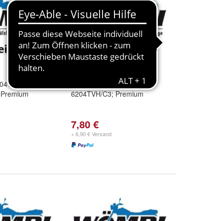
304TN9/C3,
Kugellager 6204TN9/C3,
 Premium
6204TVH/C3; Premium
7,80 €
+ 6,90 € Versand