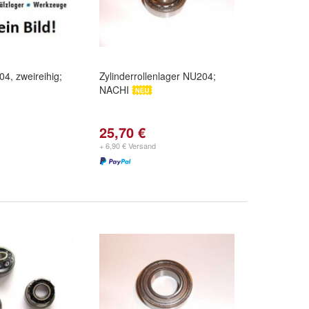
04, zweireihig;
Zylinderrollenlager NU204;
NACHI
25,70 €
+ 6,90 € Versand