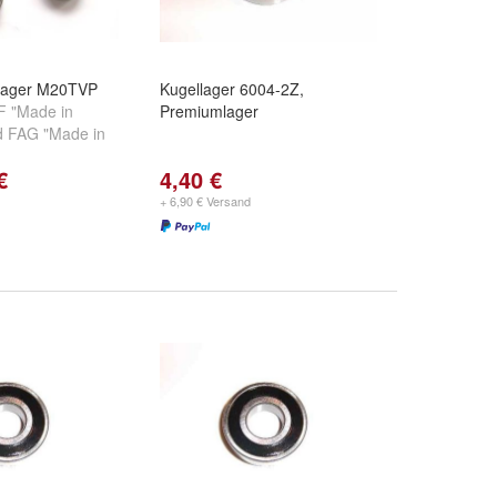
llager M20TVP
Kugellager 6004-2Z,
F "Made in
Premiumlager
d
FAG "Made in
€
4,40 €
+ 6,90 € Versand