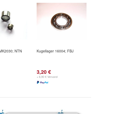
HMK2030; NTN
Kugellager 16004; FBJ
3,20 €
+ 6,90 € Versand