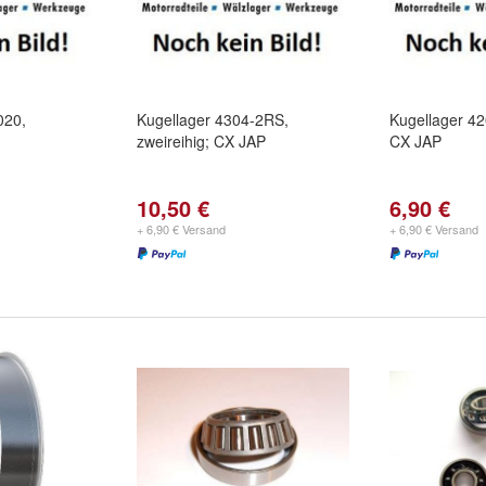
020,
Kugellager 4304-2RS,
Kugellager 42
zweireihig; CX JAP
CX JAP
10,50 €
6,90 €
+ 6,90 € Versand
+ 6,90 € Versand