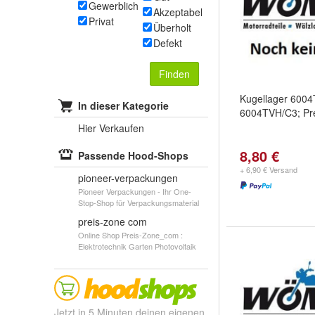
Gewerblich
Akzeptabel
Privat
Überholt
Defekt
Finden
Kugellager 600
In dieser Kategorie
6004TVH/C3; P
Hier Verkaufen
8,80 €
Passende Hood-Shops
+ 6,90 € Versand
pioneer-verpackungen
Pioneer Verpackungen - Ihr One-
Stop-Shop für Verpackungsmaterial
preis-zone com
Online Shop Preis-Zone_com :
Elektrotechnik Garten Photovoltaik
Jetzt in 5 Minuten deinen eigenen