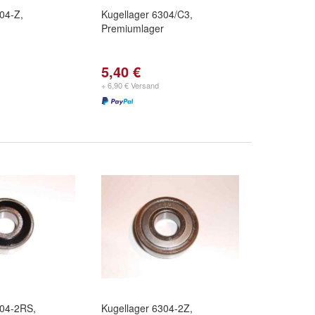
04-Z,
Kugellager 6304/C3,
Premiumlager
5,40 €
+ 6,90 € Versand
304-2RS,
Kugellager 6304-2Z,