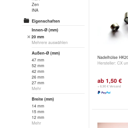
Zen
INA
Eigenschaften
Innen-Ø (mm)
20 mm
Mehrere auswählen
Außen-Ø (mm)
Nadelhülse HK2
47 mm
Hersteller:
CX
u
52 mm
42 mm
26 mm
ab 1,50 €
27 mm
+ 6,90 € Versand
Mehr
Breite (mm)
14 mm
15 mm
12 mm
Mehr