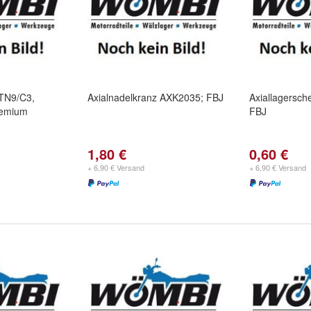
4TN9/C3,
Axialnadelkranz AXK2035; FBJ
Axiallagersch
remium
FBJ
1,80 €
0,60 €
+ 6,90 € Versand
+ 6,90 € Versand