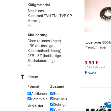
Käfigmaterial
Stahlblech
Kunststoff TVH-TN9-TVP-CP
Messing
Mehr
Abdichtung
Ohne (offenes Lager)
Kugellager 6004
2RS (beidseitige
Premiumlager
Kunststoffabdichtung)
2ZR - ZZ (beidseitige
Blechabdeckung)
3,90 €
Mehr
+ 6,90 € Versand
Filtern
Format
Zustand
Auktionen
Neu
Sofortkauf
Wie neu
Sehr gut
Verkäufer
Gut