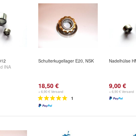
012
Schulterkugellager E20, NSK
Nadelhülse 
nd
INA
18,50 €
9,00 €
+ 6,90 € Versand
+ 6,90 € Versand
1