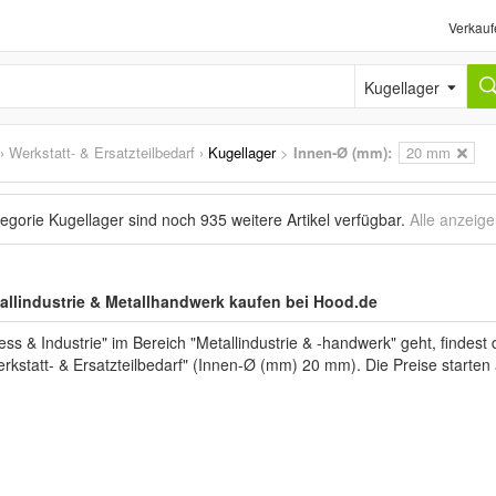
Verkauf
Kugellager
›
Werkstatt- & Ersatzteilbedarf
›
Kugellager
>
Innen-Ø (mm):
20 mm
tegorie Kugellager sind noch
935 weitere Artikel
verfügbar.
Alle anzeig
tallindustrie & Metallhandwerk kaufen bei Hood.de
s & Industrie" im Bereich "Metallindustrie & -handwerk" geht, findes
erkstatt- & Ersatzteilbedarf" (Innen-Ø (mm) 20 mm). Die Preise starten 