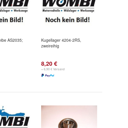
eibe AS2035;
Kugellager 4204-2RS,
zweireihig
8,20 €
+ 6,90 € Versand