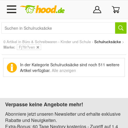
0 Artikel in
Büro & Schreibwaren
›
Kinder und Schule
›
Schulrucksäcke
>
Marke
:
Fj?llr?ven
In der Kategorie Schulrucksäcke sind noch
511 weitere
Artikel
verfügbar.
Alle anzeigen
Verpasse keine Angebote mehr!
Abonniere jetzt unseren Newsletter und erhalte exklusive
Rabatte und Neuigkeiten.
Extra-Bonus: 60 Tage Nextory kostenlos - Zugriff auf 1,4