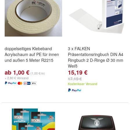
doppelseitiges Klebeband
3 x FALKEN
Acrylschaum auf PE für innen
Präsentationsringbuch DIN A4
und außen 5 Meter R2215
Ringbuch 2 D-Ringe Ø 30 mm
Weiß
ab 1,00 €
15,19 €
(1,00 €/m)
+ 2,80 € Versand
17,19 €
Kostenloser Versand