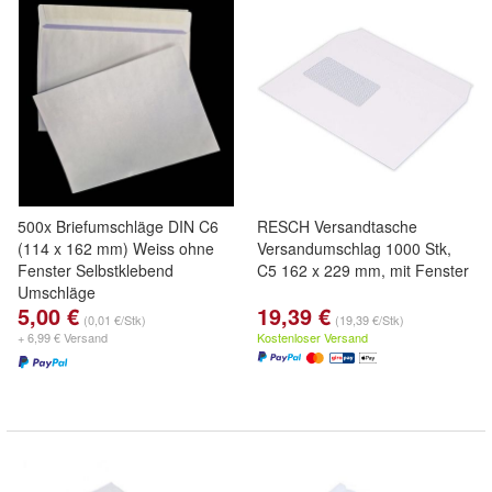
500x Briefumschläge DIN C6
RESCH Versandtasche
(114 x 162 mm) Weiss ohne
Versandumschlag 1000 Stk,
Fenster Selbstklebend
C5 162 x 229 mm, mit Fenster
Umschläge
5,00 €
19,39 €
(0,01 €/Stk)
(19,39 €/Stk)
+ 6,99 € Versand
Kostenloser Versand