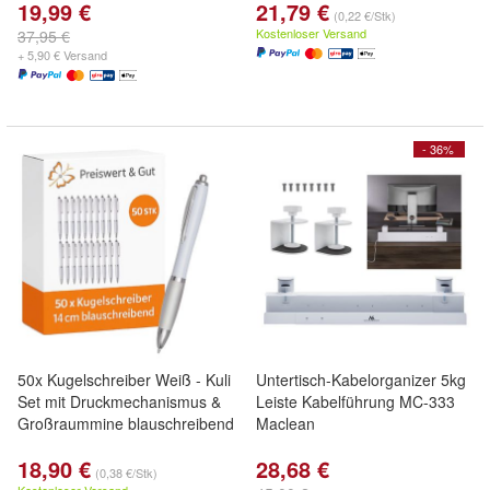
19,99 €
21,79 €
(0,22 €/Stk)
Kostenloser Versand
37,95 €
+ 5,90 € Versand
- 36%
50x Kugelschreiber Weiß - Kuli
Untertisch-Kabelorganizer 5kg
Set mit Druckmechanismus &
Leiste Kabelführung MC-333
Großraummine blauschreibend
Maclean
18,90 €
28,68 €
(0,38 €/Stk)