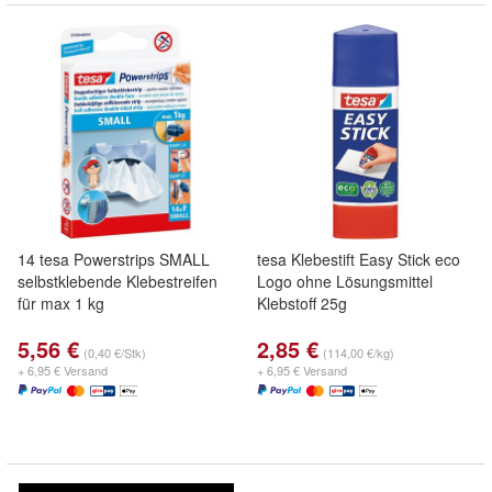
14 tesa Powerstrips SMALL
tesa Klebestift Easy Stick eco
selbstklebende Klebestreifen
Logo ohne Lösungsmittel
für max 1 kg
Klebstoff 25g
5,56 €
2,85 €
(0,40 €/Stk)
(114,00 €/kg)
+ 6,95 € Versand
+ 6,95 € Versand