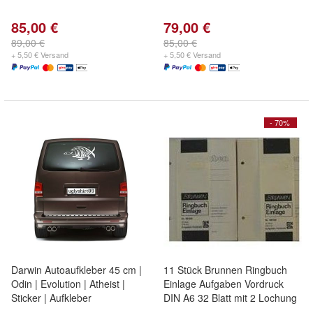
85,00 €
79,00 €
89,00 €
85,00 €
+ 5,50 € Versand
+ 5,50 € Versand
- 70%
Darwin Autoaufkleber 45 cm |
11 Stück Brunnen Ringbuch
Odin | Evolution | Atheist |
Einlage Aufgaben Vordruck
Sticker | Aufkleber
DIN A6 32 Blatt mit 2 Lochung