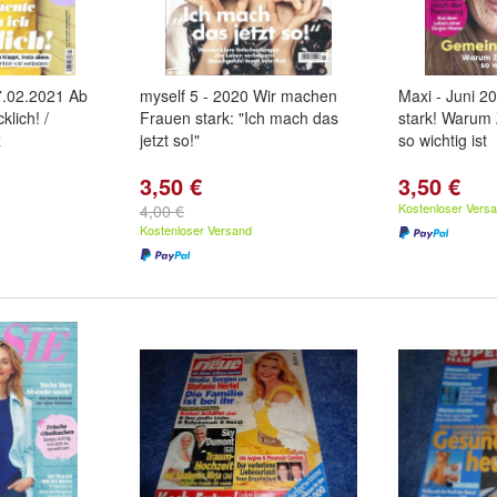
17.02.2021 Ab
myself 5 - 2020 Wir machen
Maxi - Juni 
klich! /
Frauen stark: "Ich mach das
stark! Warum
z
jetzt so!"
so wichtig ist
3,50 €
3,50 €
Kostenloser Vers
4,00 €
Kostenloser Versand