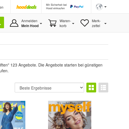
Mit Sicherheit bei
en
Hood einkaufen
Anmelden
Waren-
Merk-
Mein Hood
korb
zettel
riften" 123 Angebote. Die Angebote starten bei günstigen
ufen.