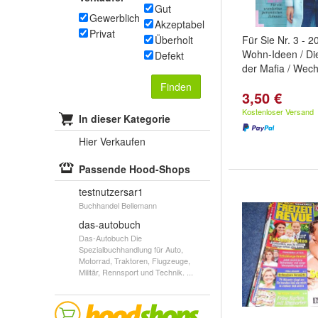
Gut
Gewerblich
Akzeptabel
Privat
Überholt
Für Sie Nr. 3 - 
Wohn-Ideen / Di
Defekt
der Mafia / Wech
Finden
3,50 €
Kostenloser Versand
In dieser Kategorie
Hier Verkaufen
Passende Hood-Shops
testnutzersar1
Buchhandel Bellemann
das-autobuch
Das-Autobuch Die
Spezialbuchhandlung für Auto,
Motorrad, Traktoren, Flugzeuge,
Militär, Rennsport und Technik. ...