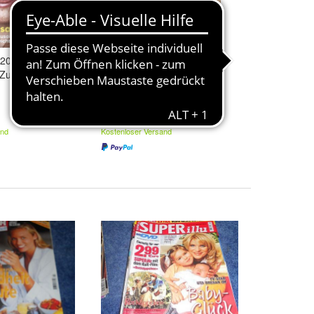
2020 Gemeinsam
mamazone MAG - Dezember
 Zusammenhalt
2020 Die Teamplayer des
Immunsystems
3,50 €
and
Kostenloser Versand