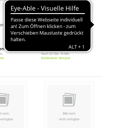
on and Comment
Comprehension Tests/Birke-
Weatherill
3,00 €
ten
Bieten
in.
Noch
22 Std. 16 Min.
and
Kostenloser Versand
ld noch
Bild noch
 verfügbar
nicht verfügbar