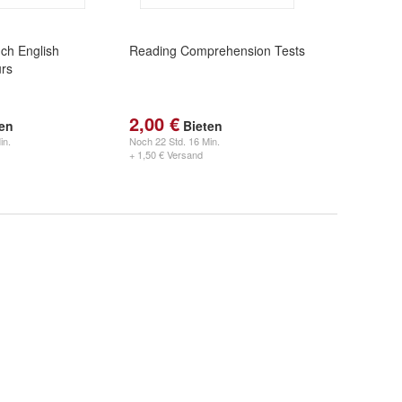
ch English
Reading Comprehension Tests
urs
2,00 €
ten
Bieten
in.
Noch
22 Std. 16 Min.
+ 1,50 € Versand