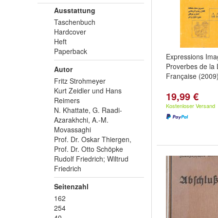
Ausstattung
Taschenbuch
Hardcover
Heft
Paperback
Expressions Ima
Proverbes de la
Autor
Française (2009
Fritz Strohmeyer
Kurt Zeidler und Hans
19,99 €
Reimers
Kostenloser Versand
N. Khattate, G. Raadi-
Azarakhchi, A.-M.
Movassaghi
Prof. Dr. Oskar Thiergen,
Prof. Dr. Otto Schöpke
Rudolf Friedrich; Wiltrud
Friedrich
Seitenzahl
162
254
40