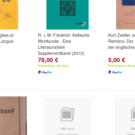
gées et
R. + W. Friedrich: Keltische
Kurt Zeidler 
 Langue
Wortkunde - Eine
Reimers: Der
)
Literaturarbeit -
der englische
Supplementband (2012)
78,00 €
5,00 €
Kostenloser Versand
Kostenloser Vers
Bild noch
Bi
nicht verfügbar
nicht