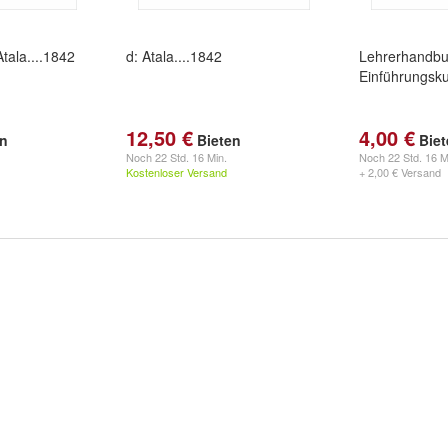
tala....1842
d: Atala....1842
Lehrerhandbu
Einführungsk
12,50 €
4,00 €
en
Bieten
Bie
Noch
22 Std. 16 Min.
Noch
22 Std. 16 M
Kostenloser Versand
+ 2,00 € Versand