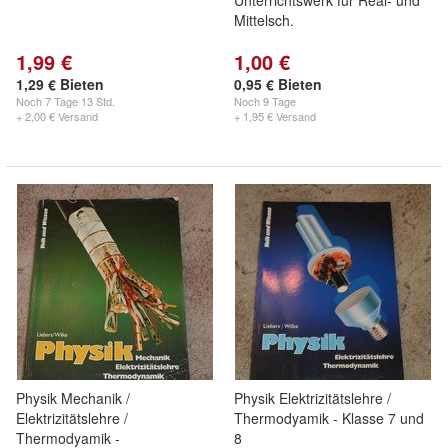
Unterrichtswerk für Real- und
Mittelsch.
1,99 €
1,00 €
1,29 € Bieten
0,95 € Bieten
Noch
7 Tage 13 Std.
Noch
9 Tage
+ 2,00 € Versand
+ 1,95 € Versand
Physik Mechanik /
Physik Elektrizitätslehre /
Elektrizitätslehre /
Thermodyamik - Klasse 7 und
Thermodyamik -
8