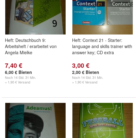
Heft: Deutschbuch 9:
Heft: Context 21 - Starter:
Arbeitsheft / erarbeitet von
language and skills trainer with
Angela Mielke
answer key; CD extra
7,40 €
3,00 €
6,00 € Bieten
2,00 € Bieten
Noch
14 Std. 31 Min.
Noch
14 Std. 31 Min.
+ 1,90 € Versand
+ 1,90 € Versand