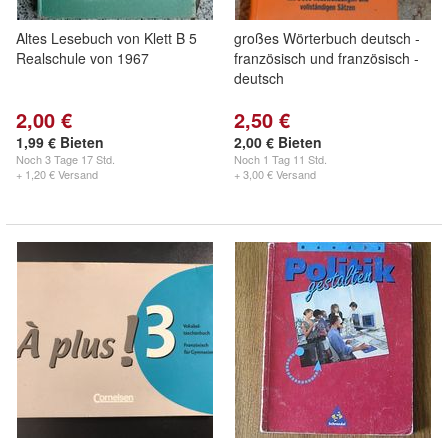
Altes Lesebuch von Klett B 5
großes Wörterbuch deutsch -
Realschule von 1967
französisch und französisch -
deutsch
2,00 €
2,50 €
1,99 € Bieten
2,00 € Bieten
Noch
3 Tage 17 Std.
Noch
1 Tag 11 Std.
+ 1,20 € Versand
+ 3,00 € Versand