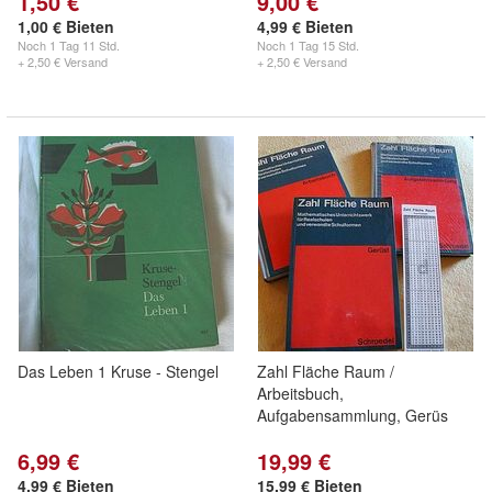
1,50 €
9,00 €
1,00 € Bieten
4,99 € Bieten
Noch
1 Tag 11 Std.
Noch
1 Tag 15 Std.
+ 2,50 € Versand
+ 2,50 € Versand
Das Leben 1 Kruse - Stengel
Zahl Fläche Raum /
Arbeitsbuch,
Aufgabensammlung, Gerüs
6,99 €
19,99 €
4,99 € Bieten
15,99 € Bieten