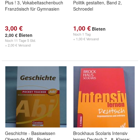
Plus ! 3, Vokabeltaschenbuch
Politik gestalten, Band 2,
Französisch für Gymnasien
Schroedel
3,00 €
1,00 €
Bieten
Noch
1 Tag
2,00 € Bieten
+ 1,00 € Versand
Noch
11 Tage 5 Std.
+ 2,00 € Versand
Geschichte - Basiswissen
Brockhaus Scolaris Intensiv
Oberstufe ABI - Pocket
lernen Deutsch 7.- 8. Klasse: