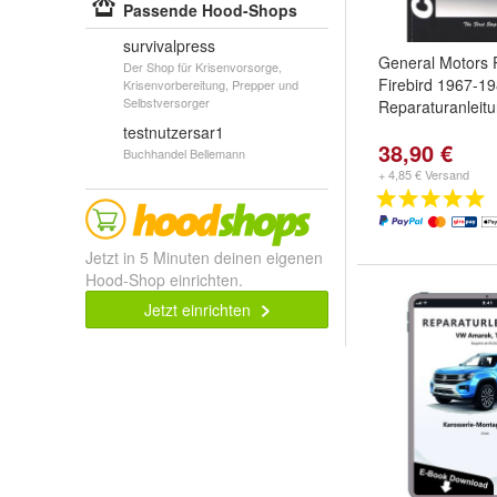
Passende Hood-Shops
survivalpress
General Motors 
Der Shop für Krisenvorsorge,
Firebird 1967-1
Krisenvorbereitung, Prepper und
Selbstversorger
Reparaturanleitu
testnutzersar1
38,90 €
Buchhandel Bellemann
+ 4,85 € Versand
Jetzt in 5 Minuten deinen eigenen
Hood-Shop einrichten.
Jetzt einrichten