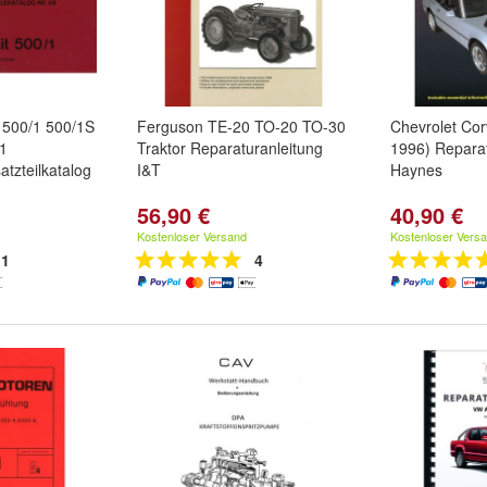
 500/1 500/1S
Ferguson TE-20 TO-20 TO-30
Chevrolet Cor
1
Traktor Reparaturanleitung
1996) Reparat
satzteilkatalog
I&T
Haynes
56,90 €
40,90 €
Kostenloser Versand
Kostenloser Vers
1
4