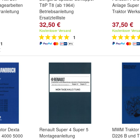
agearbeiten
T8P T8 (ab 1964)
Anlage Super
anleitung
Betriebsanleitung
Traktor Werk
Ersatzteilliste
32,50 €
37,50 €
Kostenloser Versand
Kostenloser Vers
1
1
tor Dexta
Renault Super 4 Super 5
MWM Traktor 
0 4000 5000
Montageanleitung
D226 B und 