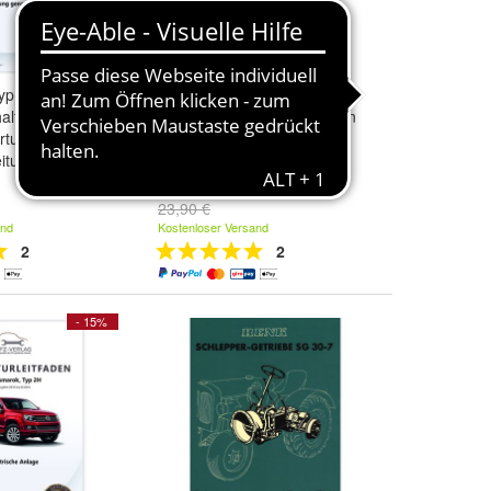
yp 2H 2010-
VW Amarok Typ 2H 2010-
altung
2016 Bremsanlage Bremsen
rtung
System Reparaturanleitung
itung
20,32 €
23,90 €
and
Kostenloser Versand
2
2
- 15%