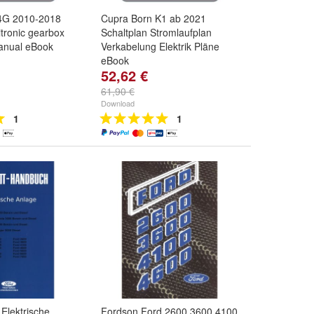
 4G 2010-2018
Cupra Born K1 ab 2021
itronic gearbox
Schaltplan Stromlaufplan
anual eBook
Verkabelung Elektrik Pläne
eBook
52,62 €
61,90 €
Download
1
1
Elektrische
Fordson Ford 2600 3600 4100