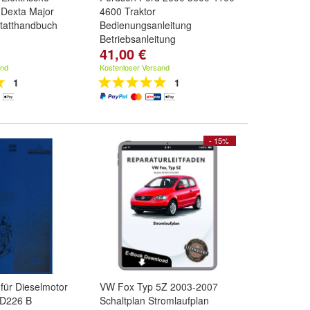
 Dexta Major
4600 Traktor
statthandbuch
Bedienungsanleitung
Betriebsanleitung
41,00 €
and
Kostenloser Versand
1
1
- 15%
für Dieselmotor
VW Fox Typ 5Z 2003-2007
TD226 B
Schaltplan Stromlaufplan