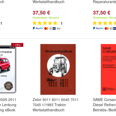
uch
Werkstatthandbuch
Reparaturanle
37,50 €
37,50 €
Kostenloser Versand
Kostenloser Vers
1
1
- 15%
2005-2011
Zetor 5011 6011 6045 7011
SAME Corsaro
n Lenkung
7045 1/1983 Traktor
Diesel Reihe
ung eBook
Werkstatthandbuch
Betriebs-/Bed