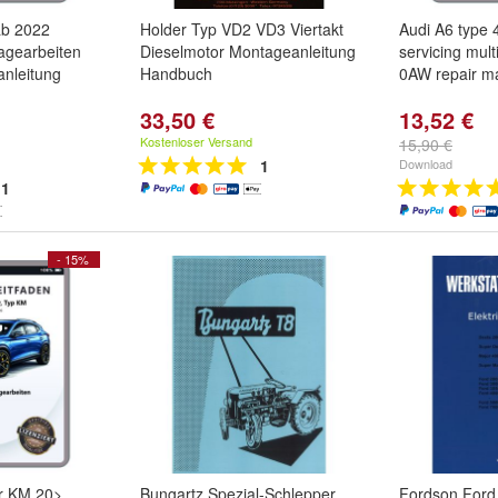
b 2022
Holder Typ VD2 VD3 Viertakt
Audi A6 type
agearbeiten
Dieselmotor Montageanleitung
servicing mult
anleitung
Handbuch
0AW repair m
33,50 €
13,52 €
Kostenloser Versand
15,90 €
1
Download
1
- 15%
r KM 20>
Bungartz Spezial-Schlepper
Fordson Ford 