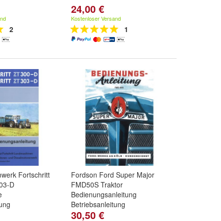
24,00 €
and
Kostenloser Versand
2
1
werk Fortschritt
Fordson Ford Super Major
03-D
FMD50S Traktor
e
Bedienungsanleitung
tung
Betriebsanleitung
30,50 €