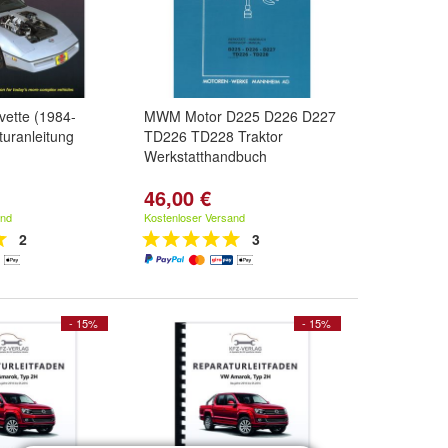
vette (1984-
MWM Motor D225 D226 D227
uranleitung
TD226 TD228 Traktor
Werkstatthandbuch
46,00 €
and
Kostenloser Versand
2
3
- 15%
- 15%