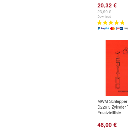
20,32 €
23,90 €
Download
MWM Schlepper 
D226 3 Zylinder 
Ersatzteilliste
46,00 €