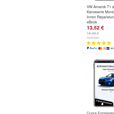
VW Amarok T1 a
Karosserie Mont
Innen Reparatur
eBook
13,52 €
15,90 €
Download
Cupra Formento