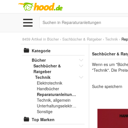
8459 Artikel in
Bücher
›
Sachbücher & Ratgeber
›
Technik
›
Rep
Kategorie
Sachbücher & Ratg
Bücher
Wenn es um "Bücher
Sachbücher &
"Technik". Die Prei
Ratgeber
Technik
Elektrotechnik
Suche speichern
Handbücher
Reparaturanleitungen
Technik, allgemein
Unterhaltungselektronik
Sonstige
Top Marken