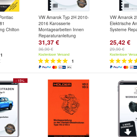
Pontiac
VW Amarok Typ 2H 2010-
VW Amarok 2
981
2016 Karosserie
Elektrische An
ng Chilton
Montagearbeiten Innen
Systeme Repa
Reparaturanleitung
31,37 €
25,42 €
36,90 €
29,90 €
1
Kostenloser Versand
Kostenloser Vers
1
- 15%