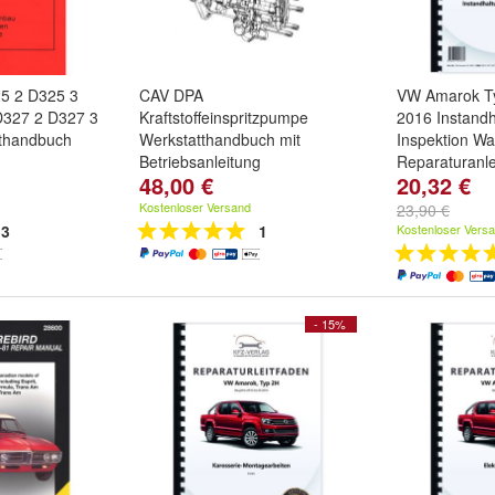
5 2 D325 3
CAV DPA
VW Amarok T
D327 2 D327 3
Kraftstoffeinspritzpumpe
2016 Instandh
tthandbuch
Werkstatthandbuch mit
Inspektion Wa
Betriebsanleitung
Reparaturanle
48,00 €
20,32 €
Kostenloser Versand
23,90 €
3
1
Kostenloser Vers
- 15%