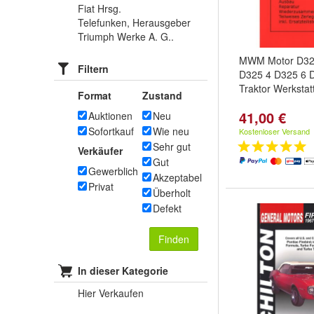
Fiat Hrsg.
Telefunken, Herausgeber
Triumph Werke A. G..
MWM Motor D32
Filtern
D325 4 D325 6 
Traktor Werksta
Format
Zustand
41,00 €
Auktionen
Neu
Sofortkauf
Wie neu
Kostenloser Versand
Sehr gut
Verkäufer
Gut
Gewerblich
Akzeptabel
Privat
Überholt
Defekt
Finden
In dieser Kategorie
Hier Verkaufen