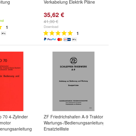
itung
Verkabelung Elektrik Pläne
35,62 €
and
41,90 €
1
Download
1
 70 4-Zylinder
ZF Friedrichshafen A-9 Traktor
nmotor
Wartungs-/Bedienungsanleitung
ienungsanleitung
Ersatzteilliste