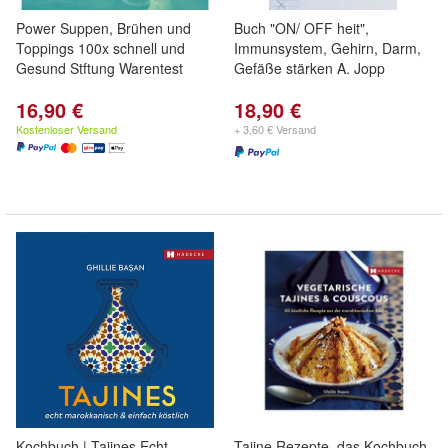
Power Suppen, Brühen und
Buch "ON/ OFF heit",
Toppings 100x schnell und
Immunsystem, Gehirn, Darm,
Gesund Stftung Warentest
Gefäße stärken A. Jopp
16,90 €
18,90 €
Kostenloser Versand
+ 3,60 € Versand
Kochbuch | Tajines Echt
Tajine Rezepte, das Kochbuch