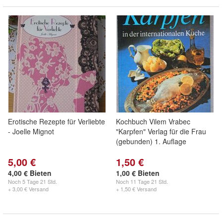
Erotische Rezepte für Verliebte
Kochbuch Vilem Vrabec
- Joelle Mignot
"Karpfen" Verlag für die Frau
(gebunden) 1. Auflage
5,00 €
1,50 €
4,00 € Bieten
1,00 € Bieten
Noch
5 Tage 21 Std.
Noch
11 Tage 21 Std.
+ 3,00 € Versand
+ 1,50 € Versand