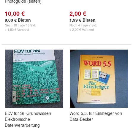
Photoguide (selten)
10,00 €
2,00 €
9,00 € Bieten
1,99 € Bieten
Noch
10 Tage 16 Std.
Noch
4 Tage 7 Std.
+ 1,80 € Versand
+ 2,00 € Versand
EDV für Si -Grundwissen
Word 5.5. für Einsteiger von
Elektronische
Data-Becker
Datenverarbeitung