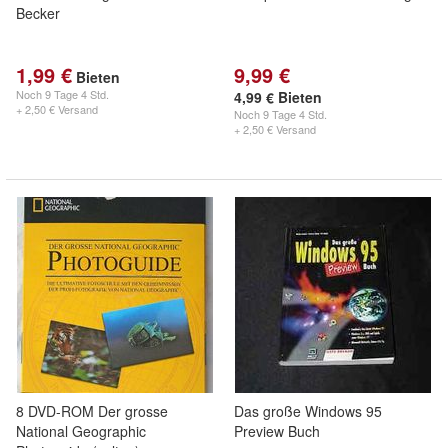
Becker
1,99 €
9,99 €
Bieten
Noch
9 Tage 4 Std.
4,99 € Bieten
+ 2,50 € Versand
Noch
9 Tage 4 Std.
+ 2,50 € Versand
8 DVD-ROM Der grosse
Das große Windows 95
National Geographic
Preview Buch