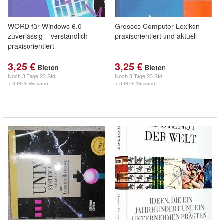
WORD für Windows 6.0
Grosses Computer Lexikon –
zuverlässig – verständlich -
praxisorientiert und aktuell
praxisorientiert
3,25 €
3,25 €
Bieten
Bieten
Noch
3 Tage 23 Std.
Noch
3 Tage 23 Std.
+ 3,90 € Versand
+ 3,90 € Versand