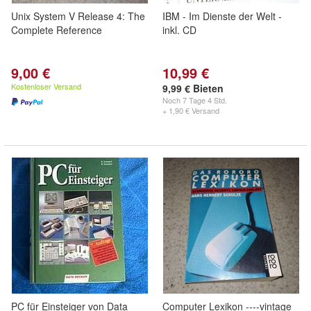
Unix System V Release 4: The
IBM - Im Dienste der Welt -
Complete Reference
inkl. CD
9,00 €
10,99 €
Kostenloser Versand
9,99 € Bieten
Noch
7 Tage 4 Std.
+ 1,90 € Versand
PC für Einsteiger von Data
Computer Lexikon ----vintage