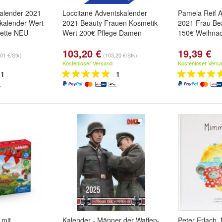
kalender 2021
Loccitane Adventskalender
Pamela Reif 
kalender Wert
2021 Beauty Frauen Kosmetik
2021 Frau Be
ette NEU
Wert 200€ Pflege Damen
150€ Weihnac
103,20 €
19,39 €
01 €/Stk)
(103,20 €/Stk)
Kostenloser Versand
Kostenloser Vers
1
1
 mit
Kalender - Männer der Waffen-
Peter Erlach