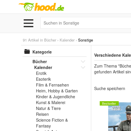
91 Artikel in
Bücher
›
Kalender
›
Sonstige
Kategorie
Verschiedene Kale
Bücher
Zum Thema "Bücher",
Kalender
gefunden Artikel s
Erotik
Esoterik
Film & Fernsehen
Suche speichern
Heim, Hobby & Garten
Kinder & Jugendliche
Kunst & Malerei
Bestseller
Natur & Tiere
Reisen
Science Fiction &
Fantasy