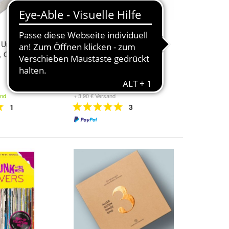
r, Unbemannte
Seltmann, Flamboyant
, Quartett
Flowers - A Flower A Day,
Abreißkalender, ohne
Jahreszahl
35,00 €
and
+ 3,90 € Versand
1
3