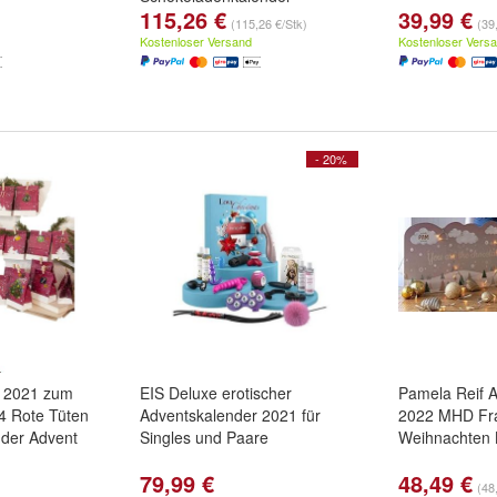
115,26 €
39,99 €
(115,26 €/Stk)
(39
Kostenloser Versand
Kostenloser Vers
- 20%
r 2021 zum
EIS Deluxe erotischer
Pamela Reif 
24 Rote Tüten
Adventskalender 2021 für
2022 MHD Fra
der Advent
Singles und Paare
Weihnachten 
79,99 €
48,49 €
(48