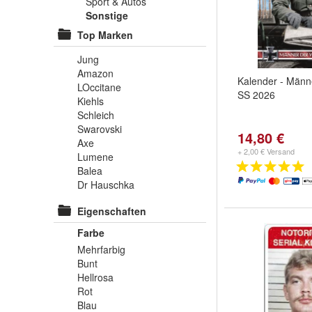
Sport & Autos
Sonstige
Top Marken
Jung
Amazon
Kalender - Männ
LOccitane
SS 2026
Kiehls
Schleich
Swarovski
14,80 €
Axe
+ 2,00 € Versand
Lumene
Balea
Dr Hauschka
Eigenschaften
Farbe
Mehrfarbig
Bunt
Hellrosa
Rot
Blau