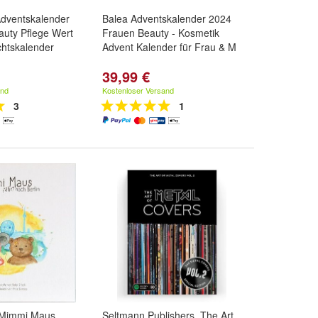
Adventskalender
Balea Adventskalender 2024
auty Pflege Wert
Frauen Beauty - Kosmetik
htskalender
Advent Kalender für Frau & M
39,99 €
and
Kostenloser Versand
3
1
, Mimmi Maus
Seltmann Publishers, The Art