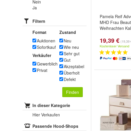
Nein
Ja
Pamela Reif Adv
Filtern
MHD Frau Beaut
Weihnachten Ka
Format
Zustand
19,39 €
Auktionen
Neu
(19,39 
Kostenloser Versand
Sofortkauf
Wie neu
Sehr gut
Verkäufer
Gut
Gewerblich
Akzeptabel
Privat
Überholt
Defekt
Finden
In dieser Kategorie
Hier Verkaufen
Passende Hood-Shops