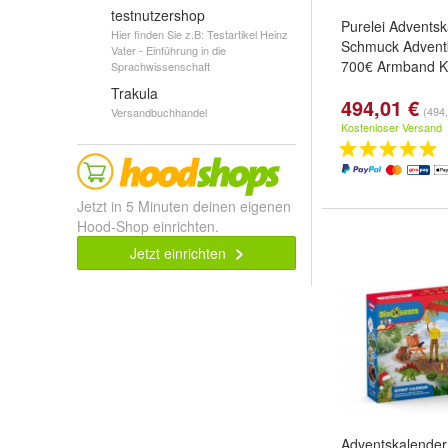
testnutzershop
Purelei Advents
Hier finden Sie z.B: Testartikel Heinz
Schmuck Advent
Vater - Einführung in die
700€ Armband K
Sprachwissenschaft
Trakula
494,01 €
(494,
Versandbuchhandel
Kostenloser Versand
Jetzt in 5 Minuten deinen eigenen
Hood-Shop einrichten.
Jetzt einrichten
Adventskalender