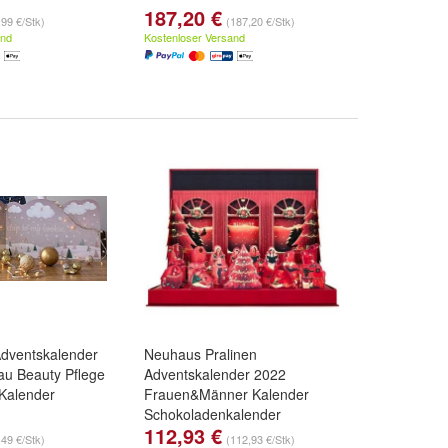
187,20 €
,99 €/Stk)
(187,20 €/Stk)
and
Kostenloser Versand
Adventskalender
Neuhaus Pralinen
u Beauty Pflege
Adventskalender 2022
Kalender
Frauen&Männer Kalender
Schokoladenkalender
112,93 €
,49 €/Stk)
(112,93 €/Stk)