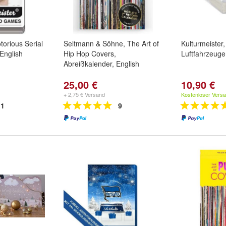
torious Serial
Seltmann & Söhne, The Art of
Kulturmeiste
 English
Hip Hop Covers,
Luftfahrzeuge
Abreißkalender, English
25,00 €
10,90 €
+ 2,75 € Versand
Kostenloser Vers
1
9