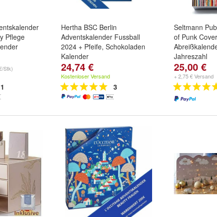
entskalender
Hertha BSC Berlin
Seltmann Publ
y Pflege
Adventskalender Fussball
of Punk Cover
lender
2024 + Pfeife, Schokoladen
Abreißkalende
Kalender
Jahreszahl
24,74 €
25,00 €
€/Stk)
Kostenloser Versand
+ 2,75 € Versand
1
3