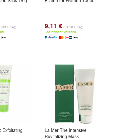
eo Stick 75 g
Pilaten for Women 100pc
9,11 €
3,33 € / kg)
(91,10 € / kg)
and
Kostenloser Versand
 Exfoliating
La Mer The Intensive
Revitalizing Mask