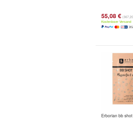
55,08 €
(367,20 
Kostenloser Versand
Erborian bb sho