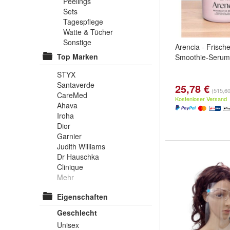
Peelings
Sets
Tagespflege
Watte & Tücher
Sonstige
Arencia - Frische
Top Marken
Smoothie-Serum 
STYX
Santaverde
25,78 €
(515,60
CareMed
Kostenloser Versand
Ahava
Iroha
Dior
Garnier
Judith Williams
Dr Hauschka
Clinique
Mehr
Eigenschaften
Geschlecht
Unisex