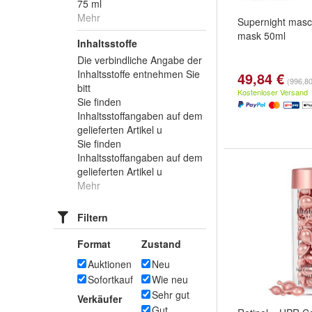
75 ml
Mehr
Supernight masca
mask 50ml
Inhaltsstoffe
Die verbindliche Angabe der
Inhaltsstoffe entnehmen Sie
49,84 €
(996,80 
bitt
Kostenloser Versand
Sie finden
Inhaltsstoffangaben auf dem
gelieferten Artikel u
Sie finden
Inhaltsstoffangaben auf dem
gelieferten Artikel u
Mehr
Filtern
Format
Zustand
Auktionen
Neu
Sofortkauf
Wie neu
Sehr gut
Verkäufer
Gut