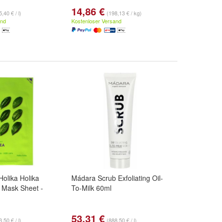
14,86 €
,40 € / l)
(198,13 € / kg)
and
Kostenloser Versand
Holika Holika
Mádara Scrub Exfoliating Oil-
 Mask Sheet -
To-Milk 60ml
53,31 €
,50 € / l)
(888,50 € / l)