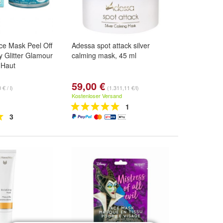
ce Mask Peel Off
Adessa spot attack silver
y Glitter Glamour
calming mask, 45 ml
 Haut
59,00 €
 € / l)
(1.311,11 €/l)
Kostenloser Versand
1
3