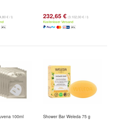
232,65 €
,80 € / l)
(3.102,00 € / l)
and
Kostenloser Versand
uvena 100ml
Shower Bar Weleda 75 g