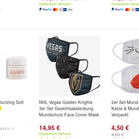
Kostenloser Versand
Kostenloser Vers
urizing Soft
NHL Vegas Golden Knights
2er Set Mun
3er Set Gesichtsabdeckung
Katze & Mund
Mundschutz Face Cover Mask
Verpackt
14,95 €
4,50 €
9,83 € / l)
Kostenloser Versand
4,60 €