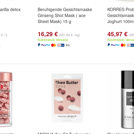
rilla detox
Beruhigende Gesichtsmaske
KORRES Probi
Ginseng Shot Mask ( ace
Gesichtsmask
Sheet Mask) 15 g
Joghurt 100m
16,29 €
45,97 €
€ / l)
(651,60 € / kg)
(459
Kostenloser Versand
Kostenloser Vers