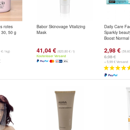
s rotes
Babor Skinovage Vitalizing
Daily Care Fa
30, 50 g
Mask
Sparkly beaut
Boost Normal
41,04 €
2,98 €
 € / kg)
(820,80 € / l)
(59,60
Kostenloser Versand
6,98 €
+ 5,99 € Versand