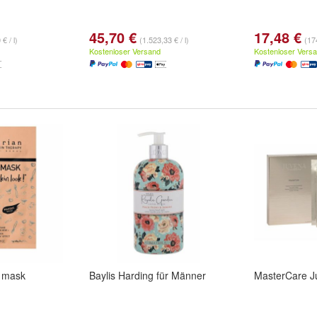
45,70 €
17,48 €
€ / l)
(1.523,33 € / l)
(174
Kostenloser Versand
Kostenloser Vers
t mask
Baylis Harding für Männer
MasterCare J