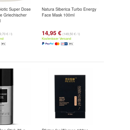
otic Super Dose
Natura Siberica Turbo Energy
e Griechischer
Face Mask 100ml
l
14,95 €
,70 € / l)
(149,50 € / l)
and
Kostenloser Versand