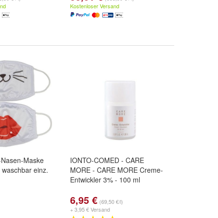
and
Kostenloser Versand
d-Nasen-Maske
IONTO-COMED - CARE
 waschbar einz.
MORE - CARE MORE Creme-
Entwickler 3% - 100 ml
6,95 €
(69,50 €/l)
+ 3,95 € Versand