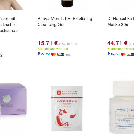
isier mit
Ahava Men T.T.E. Exfoliating
Dr Hauschka R
hutzschild
Cleansing Gel
Maske 30ml
uckschutz
15,71 €
44,71 €
(157,10 € / l)
(1.4
Kostenloser Versand
Kostenloser Vers
2