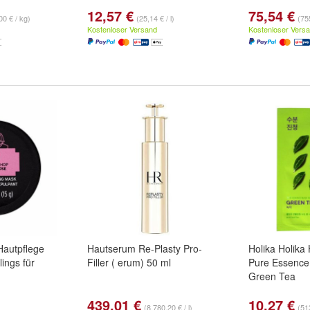
12,57 €
75,54 €
00 € / kg)
(25,14 € / l)
(755
Kostenloser Versand
Kostenloser Vers
autpflege
Hautserum Re-Plasty Pro-
Holika Holika 
ings für
Filler ( erum) 50 ml
Pure Essence
Green Tea
439,01 €
10,27 €
(8.780,20 € / l)
(513