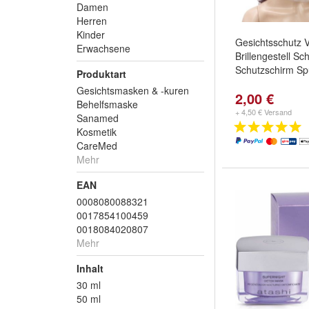
Damen
Herren
Kinder
Gesichtsschutz V
Erwachsene
Brillengestell Sc
Schutzschirm Sp
Produktart
Gesichtsmasken & -kuren
2,00 €
Behelfsmaske
+ 4,50 € Versand
Sanamed
Kosmetik
CareMed
Mehr
EAN
0008080088321
0017854100459
0018084020807
Mehr
Inhalt
30 ml
50 ml