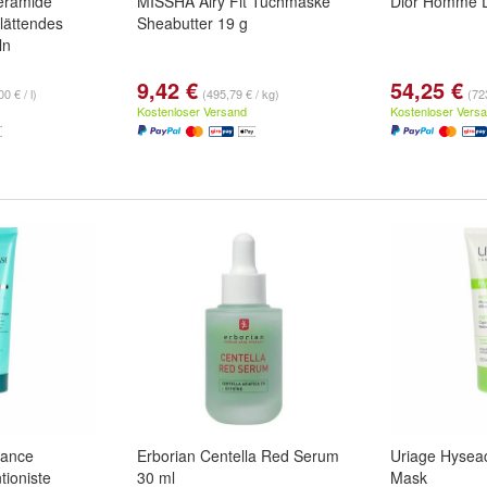
eramide
MISSHA Airy Fit Tuchmaske
Dior Homme D
lättendes
Sheabutter 19 g
ln
9,42 €
54,25 €
0 € / l)
(495,79 € / kg)
(72
Kostenloser Versand
Kostenloser Vers
tance
Erborian Centella Red Serum
Uriage Hyseac
tioniste
30 ml
Mask