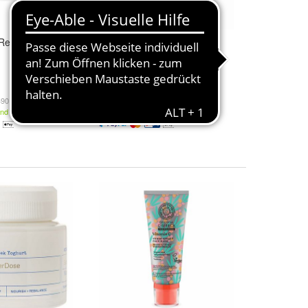
evitalisierende
Disney Mascarilla Maléfica
25ml
10,86 €
90,33 € / l)
(434,40 € / l)
and
Kostenloser Versand