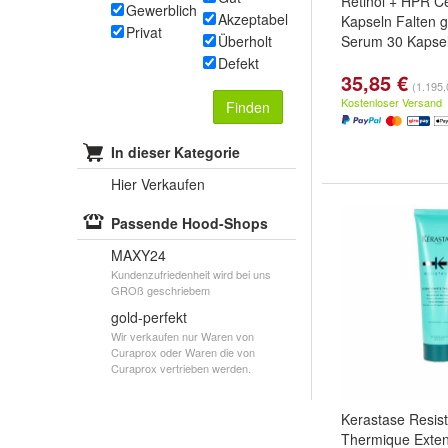
Retinol + HPR C
Gewerblich
Akzeptabel
Kapseln Falten g
Privat
Überholt
Serum 30 Kapse
Defekt
35,85 €
(1.195,0
Kostenloser Versand
Finden
In dieser Kategorie
Hier Verkaufen
Passende Hood-Shops
MAXY24
Kundenzufriedenheit wird bei uns
GROß geschriebem
gold-perfekt
Wir verkaufen nur Waren von
Curaprox oder Waren die von
Curaprox vertrieben werden.
Kerastase Resis
Thermique Exten